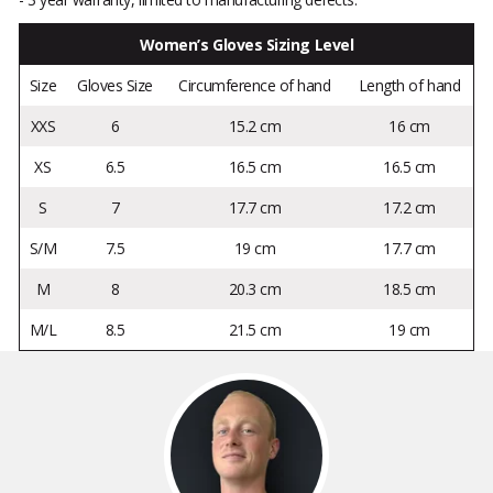
Women’s Gloves Sizing Level
Size
Gloves Size
Circumference of hand
Length of hand
XXS
6
15.2 cm
16 cm
XS
6.5
16.5 cm
16.5 cm
S
7
17.7 cm
17.2 cm
S/M
7.5
19 cm
17.7 cm
M
8
20.3 cm
18.5 cm
M/L
8.5
21.5 cm
19 cm