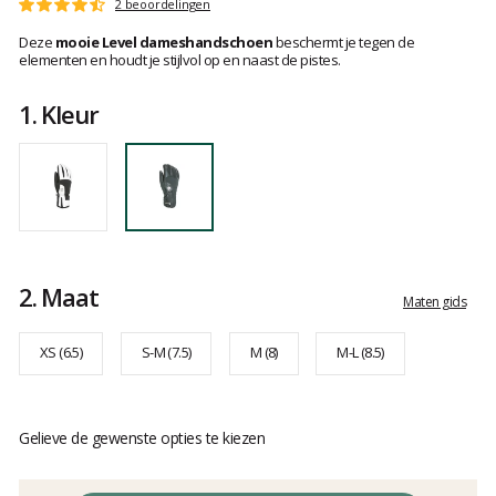
Het
2 beoordelingen
Score
oordeel
:
Deze
mooie Level dameshandschoen
beschermt je tegen de
van
4.5
elementen en houdt je stijlvol op en naast de pistes.
klanten
op
5
1.
Kleur
2.
Maat
Maten gids
XS (6.5)
S-M (7.5)
M (8)
M-L (8.5)
Gelieve de gewenste opties te kiezen