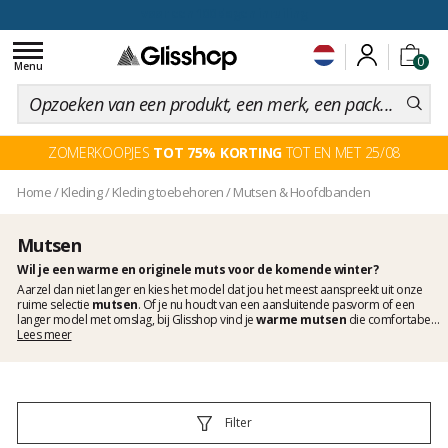
voor een 100 dagen inruiling
Toggle
0
navigation
Menu
ZOMERKOOPJES
TOT 75% KORTING
TOT EN MET 25/08
Home
/
Kleding
/
Kleding toebehoren
/
Mutsen & Hoofdbanden
Mutsen
Wil je een warme en originele muts voor de komende winter?
Aarzel dan niet langer en kies het model dat jou het meest aanspreekt uit onze
ruime selectie
mutsen
. Of je nu houdt van een aansluitende pasvorm of een
langer model met omslag, bij Glisshop vind je
warme mutsen
die comfortabel
zitten en geschikt zijn voor elk hoofd. Er zijn eenvoudige, tijdloze ontwerpen maar
Lees meer
ook opvallende modellen die meer de aandacht trekken, en je vindt er zelfs
mutsen met pompon
met een unieke stijl. Eén ding is zeker: met honderden
mutsen op voorraad in de accessoireafdeling zullen je oren het nooit meer koud
hebben! Ontdek nu onze collectie herenmutsen en damesmutsen en bereid je
rustig voor op de komst van de winter.
Filter