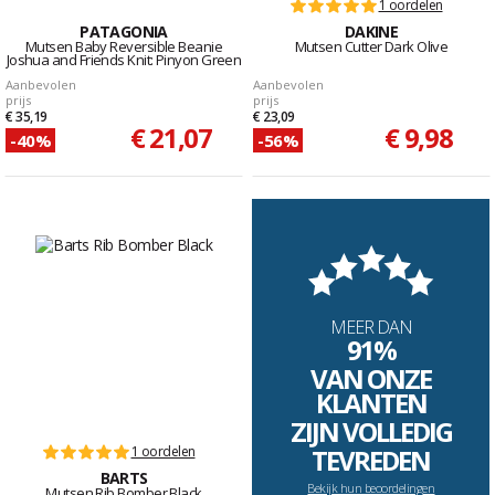
1 oordelen
PATAGONIA
DAKINE
Mutsen Baby Reversible Beanie
Mutsen Cutter Dark Olive
Joshua and Friends Knit: Pinyon Green
Aanbevolen
Aanbevolen
prijs
prijs
€ 35,19
€ 23,09
€ 21,07
€ 9,98
-40%
-56%
MEER DAN
91%
VAN ONZE
KLANTEN
ZIJN VOLLEDIG
1 oordelen
TEVREDEN
BARTS
Bekijk hun beoordelingen
Mutsen Rib Bomber Black