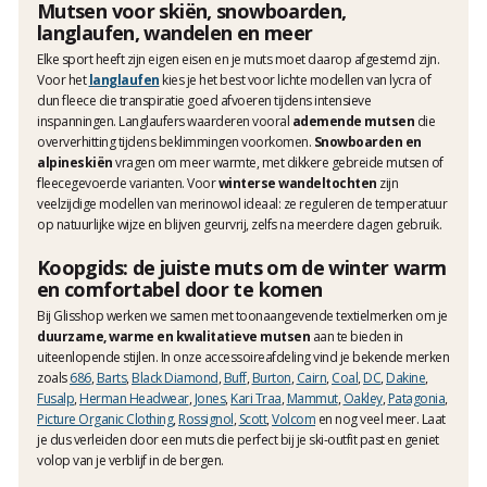
Mutsen voor skiën, snowboarden,
langlaufen, wandelen en meer
Elke sport heeft zijn eigen eisen en je muts moet daarop afgestemd zijn.
Voor het
langlaufen
kies je het best voor lichte modellen van lycra of
dun fleece die transpiratie goed afvoeren tijdens intensieve
inspanningen. Langlaufers waarderen vooral
ademende mutsen
die
oververhitting tijdens beklimmingen voorkomen.
Snowboarden en
alpineskiën
vragen om meer warmte, met dikkere gebreide mutsen of
fleecegevoerde varianten. Voor
winterse wandeltochten
zijn
veelzijdige modellen van merinowol ideaal: ze reguleren de temperatuur
op natuurlijke wijze en blijven geurvrij, zelfs na meerdere dagen gebruik.
Koopgids: de juiste muts om de winter warm
en comfortabel door te komen
Bij Glisshop werken we samen met toonaangevende textielmerken om je
duurzame, warme en kwalitatieve mutsen
aan te bieden in
uiteenlopende stijlen. In onze accessoireafdeling vind je bekende merken
zoals
686
,
Barts
,
Black Diamond
,
Buff
,
Burton
,
Cairn
,
Coal
,
DC
,
Dakine
,
Fusalp
,
Herman Headwear
,
Jones
,
Kari Traa
,
Mammut
,
Oakley
,
Patagonia
,
Picture Organic Clothing
,
Rossignol
,
Scott
,
Volcom
en nog veel meer. Laat
je dus verleiden door een muts die perfect bij je ski-outfit past en geniet
volop van je verblijf in de bergen.