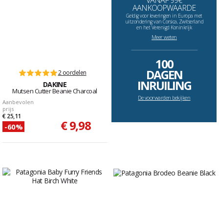
VANAF 99€
AANKOOPWAARDE
Geldig voor leveringen in Europa met
uitzondering van Corsica, Zwitserland
en het Verenigd Koninkrijk
Meer weten
--------------------------------------------------------------------
100
DAGEN
2 oordelen
INRUILING
DAKINE
Mutsen Cutter Beanie Charcoal
De voorwarden bekijken
Aanbevolen
prijs
€ 25,11
€ 9,98
-60%