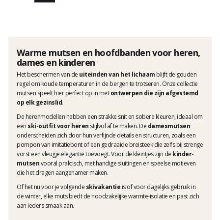
Warme mutsen en hoofdbanden voor heren,
dames en kinderen
Het beschermen van de
uiteinden van het lichaam
blijft de gouden
regel om koude temperaturen in de bergen te trotseren. Onze collectie
mutsen speelt hier perfect op in met
ontwerpen die zijn afgestemd
op elk gezinslid
.
De herenmodellen hebben een strakke snit en sobere kleuren, ideaal om
een
ski-outfit voor heren
stijlvol af te maken. De
damesmutsen
onderscheiden zich door hun verfijnde details en structuren, zoals een
pompon van imitatiebont of een gedraaide breisteek die zelfs bij strenge
vorst een vleugje elegantie toevoegt. Voor de kleintjes zijn de
kinder­
mutsen
vooral praktisch, met handige sluitingen en speelse motieven
die het dragen aangenamer maken.
Of het nu voor je volgende
skivakantie
is of voor dagelijks gebruik in
de winter, elke muts biedt de noodzakelijke warmte-isolatie en past zich
aan ieders smaak aan.