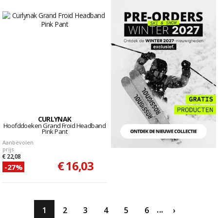
CURLYNAK
Hoofddoeken Grand Froid Headband
Pink Pant
Aanbevolen
prijs
€ 22,08
€ 16,03
-27%
...
1
2
3
4
5
6
›