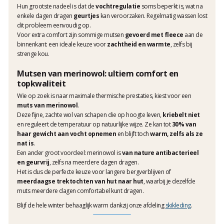
Hun grootste nadeel is dat de
vochtregulatie
soms beperkt is, wat na
enkele dagen dragen
geurtjes
kan veroorzaken. Regelmatig wassen lost
dit probleem eenvoudig op.
Voor extra comfort zijn sommige mutsen
gevoerd met fleece
aan de
binnenkant: een ideale keuze voor
zachtheid en warmte
, zelfs bij
strenge kou.
Mutsen van merinowol: ultiem comfort en
topkwaliteit
Wie op zoek is naar maximale thermische prestaties, kiest voor een
muts van merinowol
.
Deze fijne, zachte wol van schapen die op hoogte leven,
kriebelt niet
en reguleert de temperatuur op natuurlijke wijze. Ze kan tot
30% van
haar gewicht aan vocht opnemen
en blijft toch
warm, zelfs als ze
nat is
.
Een ander groot voordeel: merinowol is
van nature antibacterieel
en geurvrij
, zelfs na meerdere dagen dragen.
Het is dus de perfecte keuze voor langere bergverblijven of
meerdaagse trektochten van hut naar hut
, waarbij je dezelfde
muts meerdere dagen comfortabel kunt dragen.
Blijf de hele winter behaaglijk warm dankzij onze afdeling
skikleding
.