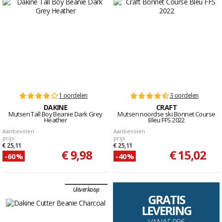
1 oordelen
3 oordelen
DAKINE
CRAFT
Mutsen Tall Boy Beanie Dark Grey
Mutsen noordse ski Bonnet Course
Heather
Bleu FFS 2022
Aanbevolen
Aanbevolen
prijs
prijs
€ 25,11
€ 25,11
€ 9,98
€ 15,02
-60%
-40%
Uitverkoop
GRATIS
LEVERING