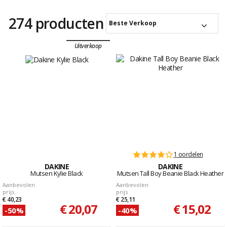
274 producten
Beste Verkoop
Uitverkoop
1 oordelen
DAKINE
DAKINE
Mutsen Kylie Black
Mutsen Tall Boy Beanie Black Heather
Aanbevolen
Aanbevolen
prijs
prijs
€ 40,23
€ 25,11
€ 20,07
€ 15,02
-50%
-40%