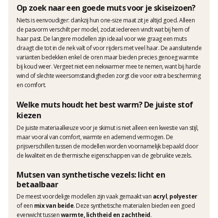
Op zoek naar een goede muts voor je skiseizoen?
Niets is eenvoudiger: dankzij hun one-size maat zit je altijd goed. Alleen
de pasvorm verschilt per model, zodat iedereen vindt wat bij hem of
haar past. De langere modellen zijn ideaal voor wie graag een muts
draagt die tot in de nek valt of voor rijders met veel haar. De aansluitende
varianten bedekken enkel de oren maar bieden precies genoeg warmte
bij koud weer. Vergeet niet een nekwarmer mee te nemen, want bij harde
wind of slechte weersomstandigheden zorgt die voor extra bescherming
en comfort.
Welke muts houdt het best warm? De juiste stof
kiezen
De juiste materiaalkeuze voor je skimut is niet alleen een kwestie van stijl,
maar vooral van comfort, warmte en ademend vermogen. De
prijsverschillen tussen de modellen worden voornamelijk bepaald door
de kwaliteit en de thermische eigenschappen van de gebruikte vezels.
Mutsen van synthetische vezels: licht en
betaalbaar
De meest voordelige modellen zijn vaak gemaakt van
acryl
,
polyester
of een
mix van beide
. Deze synthetische materialen bieden een goed
evenwicht tussen
warmte, lichtheid en zachtheid
.