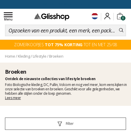
voor een 100 dagen inruiling
Toggle
0
navigation
Menu
ZOMERKOOPJES
TOT 75% KORTING
TOT EN MET 25/08
Home
/
Kleding
/
Lifestyle
/
Broeken
Broeken
Ontdek de nieuwste collecties van lifestyle broeken
Foto Biologische kleding, DC, Pullin, Volcom en nog veel meer, kom eens kijken in
onze selectie van broeken en broeken. Geschikt voor alle gelegenheden, we
hebben alle stijlen onder de loep genomen.
Lees meer
Filter