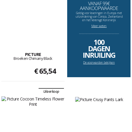
VANAF 99€
AANKOOPWAARDE
Geldig voor leveringen in Europa met
uitzondering van Corsica, Zwitserland
en het Verenigd Koninkrijk
Meer weten
--------------------------------------------------------------------
100
DAGEN
INRUILING
PICTURE
Broeken Chimany Black
De voorwarden bekijken
€ 65,54
Uitverkoop