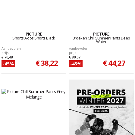
PICTURE
PICTURE
Shorts Aldos Shorts Black
Broeken Chill Summer Pants Deep
Water
Aanbevolen
Aanbevolen
prijs
prijs
€ 70,48
€ 80,57
€ 38,22
€ 44,27
-45%
-45%