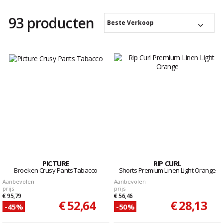
93 producten
Beste Verkoop
PICTURE
RIP CURL
Broeken Crusy Pants Tabacco
Shorts Premium Linen Light Orange
Aanbevolen
Aanbevolen
prijs
prijs
€ 95,79
€ 56,46
€ 52,64
€ 28,13
-45%
-50%