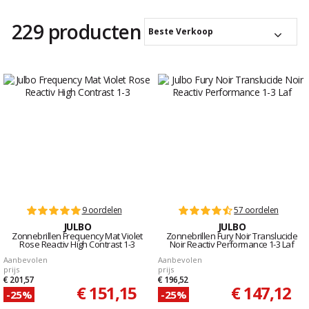
229 producten
Beste Verkoop
9 oordelen
57 oordelen
JULBO
JULBO
Zonnebrillen Frequency Mat Violet
Zonnebrillen Fury Noir Translucide
Rose Reactiv High Contrast 1-3
Noir Reactiv Performance 1-3 Laf
Aanbevolen
Aanbevolen
prijs
prijs
€ 201,57
€ 196,52
€ 151,15
€ 147,12
-25%
-25%