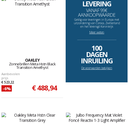
LEVERING
VANAF 99€
AANKOOPWAARDE
Geldig voor leveringen in Europa met
uitzondering van Corsica, Zwitserland
en het Verenigd Koninkrijk
Meer weten
--------------------------------------------------------------------
100
DAGEN
INRUILING
OAKLEY
Zonnebrillen Meta Hstn Black
Transition Amethyst
De voorwarden bekijken
Aanbevolen
prijs
€ 523,22
€ 488,94
-6%