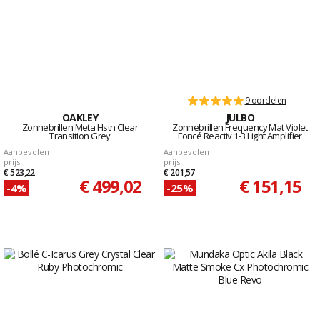
9 oordelen
OAKLEY
JULBO
Zonnebrillen Meta Hstn Clear
Zonnebrillen Frequency Mat Violet
Transition Grey
Foncé Reactiv 1-3 Light Amplifier
Aanbevolen
Aanbevolen
prijs
prijs
€ 523,22
€ 201,57
€ 499,02
€ 151,15
-4%
-25%