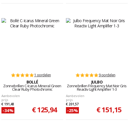
1 oordelen
9 oordelen
BOLLÉ
JULBO
Zonnebrillen C-Icarus Mineral Green
Zonnebrillen Frequency Mat Noir Gris
Clear Ruby Photochromic
Reactiv Light Amplifier 1-3
Aanbevolen
Aanbevolen
prijs
prijs
€ 191,48
€ 201,57
€ 125,94
€ 151,15
-34%
-25%