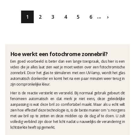
...
1
2
3
4
5
6
›
Hoe werkt een fotochrome zonnebril?
Een goed voorbeeld is beter dan een lange toespraak, dus hier is een
video die je alles laat zien wat je moet weten over een fotochromische
zonnebril. Door het glas te stimuleren met een UV-lamp, wordt het glas
automatisch donkerder en komt het na een paar minuten weer terug in
zijn oorspronkelijke kleur.
Hier is de reactie versterkt en versneld. Bij normaal gebruik gebeurt dit
fenomeen automatisch en dat merk je niet eens, deze geleidelijke
aanpassing is wat deze bril zo comfortabel maakt. Maar als u echt wilt
zien hoe effectief deze technologie is, is de beste manier om 's morgens
met uw bril op te zetten en deze midden op de dag af te doen. U zult
volledig verblind zijn door het licht nadat u nauwelijks de verandering in
lichtsterkte heeft opgemerkt.