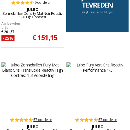
9 oordelen
TEVREDEN
JULBO
Bekijk hun beoordelingen
Zonnebrillen Density Mat Noir Reactiv
1-3 High Contrast
Aanbevolen
prijs
€ 201,57
€ 151,15
-25%
57 oordelen
57 oordelen
JULBO
JULBO