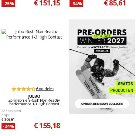
€ 151,15
€ 85,61
-25%
-34%
6 oordelen
JULBO
Zonnebrillen Rush Noir Reactiv
Performance 1-3 High Contast
Aanbevolen
prijs
€ 206,61
€ 155,18
-24%