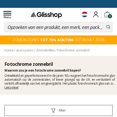
voor een 100 dagen inruiling
Toggle
0
navigation
Menu
ZOMERKOOPJES
TOT 75% KORTING
TOT EN MET 25/08
Home
/
accessoires
/
Zonnebrillen
/
Fotochrome zonnebril
Fotochrome zonnebril
Waarom zou je een fotochrome zonnebril kopen?
Ontwikkeld en geperfectioneerd in de jaren '60, reageert het fotochromische glas
automatisch op de zonnestralen, of liever gezegd op de UV, en verduistert of
verlicht afhankelijk van het omgevingslicht. Het plastic fotochromisch glas van zijn
kant is van recentere datum en dateert uit de jaren tachtig van de vorige eeuw. Dit
Lees meer
type zonnebril zorgt voor een optimaal zicht, zelfs als het weer in het midden van
de dag verandert of als u door een schaduwrijk gebied gaat. Bij Glisshop vind je
een mooie collectie ergonomische en comfortabele fotochromische zonnebrillen
voor dames en heren met een fotochromische zonnebril.
Filter