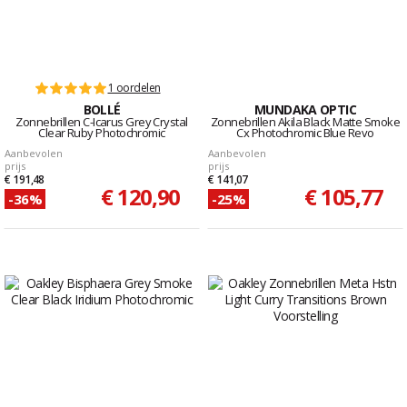
1 oordelen
BOLLÉ
MUNDAKA OPTIC
Zonnebrillen C-Icarus Grey Crystal
Zonnebrillen Akila Black Matte Smoke
Clear Ruby Photochromic
Cx Photochromic Blue Revo
Aanbevolen
Aanbevolen
prijs
prijs
€ 191,48
€ 141,07
€ 120,90
€ 105,77
-36%
-25%