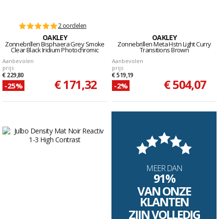
2 oordelen
OAKLEY
OAKLEY
Zonnebrillen Bisphaera Grey Smoke
Zonnebrillen Meta Hstn Light Curry
Clear Black Iridium Photochromic
Transitions Brown
Aanbevolen
Aanbevolen
prijs
prijs
€ 229,80
€ 519,19
€ 171,32
€ 504,07
-25%
-2%
MEER DAN
91%
VAN ONZE
KLANTEN
ZIJN VOLLEDIG