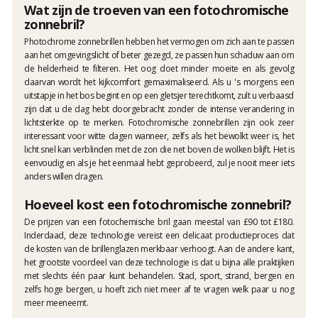
Wat zijn de troeven van een fotochromische
zonnebril?
Photochrome zonnebrillen hebben het vermogen om zich aan te passen
aan het omgevingslicht of beter gezegd, ze passen hun schaduw aan om
de helderheid te filteren. Het oog doet minder moeite en als gevolg
daarvan wordt het kijkcomfort gemaximaliseerd. Als u 's morgens een
uitstapje in het bos begint en op een gletsjer terechtkomt, zult u verbaasd
zijn dat u de dag hebt doorgebracht zonder de intense verandering in
lichtsterkte op te merken. Fotochromische zonnebrillen zijn ook zeer
interessant voor witte dagen wanneer, zelfs als het bewolkt weer is, het
licht snel kan verblinden met de zon die net boven de wolken blijft. Het is
eenvoudig en als je het eenmaal hebt geprobeerd, zul je nooit meer iets
anders willen dragen.
Hoeveel kost een fotochromische zonnebril?
De prijzen van een fotochemische bril gaan meestal van £90 tot £180.
Inderdaad, deze technologie vereist een delicaat productieproces dat
de kosten van de brillenglazen merkbaar verhoogt. Aan de andere kant,
het grootste voordeel van deze technologie is dat u bijna alle praktijken
met slechts één paar kunt behandelen. Stad, sport, strand, bergen en
zelfs hoge bergen, u hoeft zich niet meer af te vragen welk paar u nog
meer meeneemt.