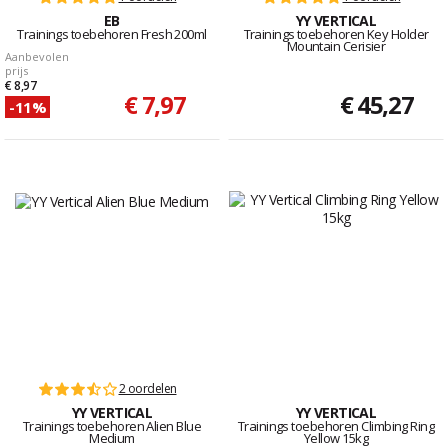
EB
YY VERTICAL
Trainings toebehoren Fresh 200ml
Trainings toebehoren Key Holder
Mountain Cerisier
Aanbevolen
prijs
€ 8,97
€ 7,97
€ 45,27
-11%
2 oordelen
YY VERTICAL
YY VERTICAL
Trainings toebehoren Alien Blue
Trainings toebehoren Climbing Ring
Medium
Yellow 15kg