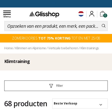
voor een 100 dagen inruiling
Toggle
0
navigation
Menu
ZOMERKOOPJES
TOT 75% KORTING
TOT EN MET 25/08
Home
/
Klimmen en Alpinisme
/
Verticale toebehoren
/
Klim trainings
Klimtraining
Filter
68 producten
Beste Verkoop