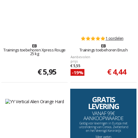
1 oordelen
EB
EB
Trainings toebehoren Xpress Rouge
Trainings toebehoren Brush
25 kg
Aanbevolen
prijs
€ 5,55
€ 5,95
€ 4,44
-19%
GRATIS
LEVERING
VANAF 99€
AANKOOPWAARDE
Geldig voor leveringen in Europa met
uitzondering van Corsica, Zwitserland
en het Verenigd Koninkrijk
Meer weten