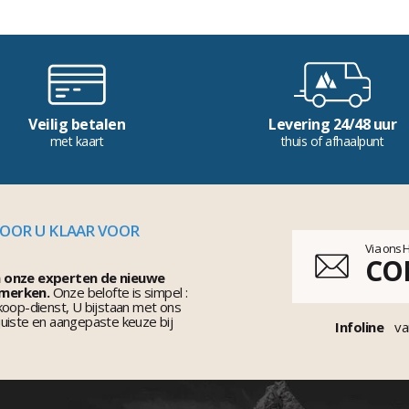
Veilig betalen
Levering 24/48 uur
met kaart
thuis of afhaalpunt
VOOR U KLAAR VOOR
Via ons 
CO
n onze experten de nieuwe
 merken.
Onze belofte is simpel :
koop-dienst, U bijstaan met ons
uiste en aangepaste keuze bij
Infoline
va