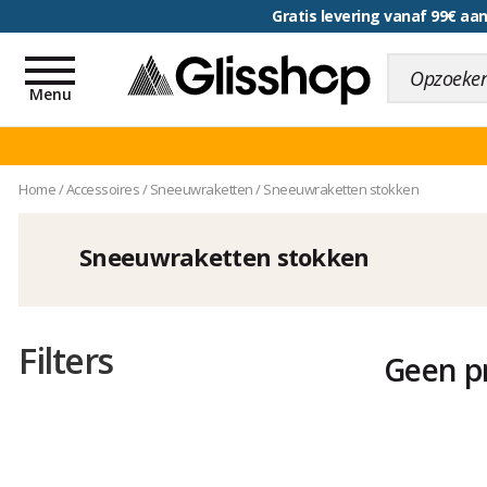
Gratis levering vanaf 99€ a
voor een 100 dagen inr
Toggle
navigation
Menu
Home
/
Accessoires
/
Sneeuwraketten
/
Sneeuwraketten stokken
Sneeuwraketten stokken
Filters
Geen p