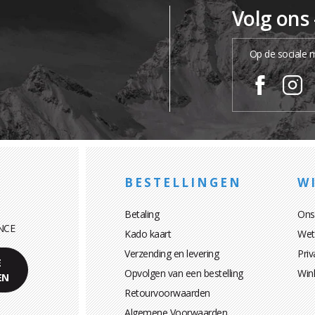
Volg ons
Op de sociale 
BESTELLINGEN
WI
Betaling
Ons
NCE
Kado kaart
Wett
Verzending en levering
Priv
E
Opvolgen van een bestelling
Win
EN
Retourvoorwaarden
Algemene Voorwaarden