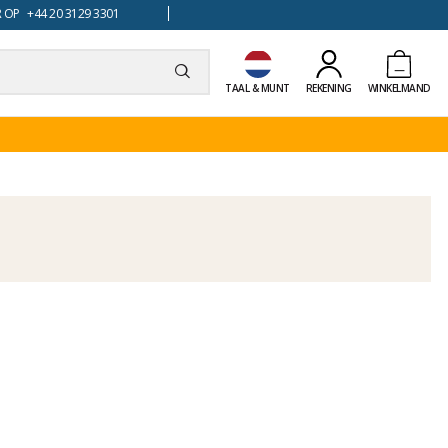
 OP +44 20 3129 3301
TAAL & MUNT
REKENING
WINKELMAND