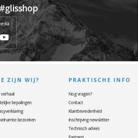
 #glisshop
media
E ZIJN WIJ?
PRAKTISCHE INFO
 verhaal
Nog vragen?
elijke bepalingen
Contact
acyverklaring
Klanttevredenheid
kelruimte bezoeken
Inschrijving newsletter
Technisch advies
Partners