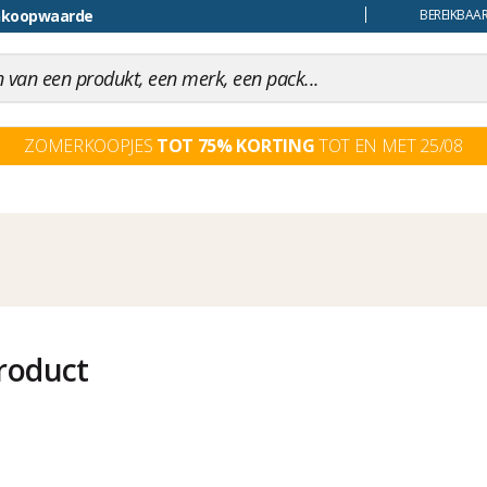
ankoopwaarde
uiling
BEREIKBAAR
ZOMERKOOPJES
TOT 75% KORTING
TOT EN MET 25/08
roduct