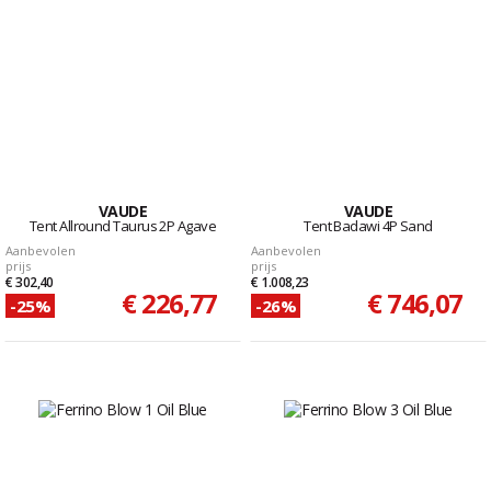
VAUDE
VAUDE
Tent Allround Taurus 2P Agave
Tent Badawi 4P Sand
Aanbevolen
Aanbevolen
prijs
prijs
€ 302,40
€ 1.008,23
€ 226,77
€ 746,07
-25%
-26%