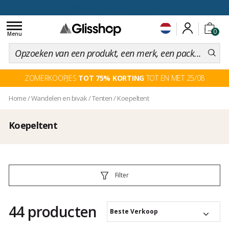
voor een 100 dagen inruiling
Toggle
0
navigation
Menu
ZOMERKOOPJES
TOT 75% KORTING
TOT EN MET 25/08
Home
/
Wandelen en bivak
/
Tenten
/
Koepeltent
Koepeltent
Filter
44 producten
Beste Verkoop