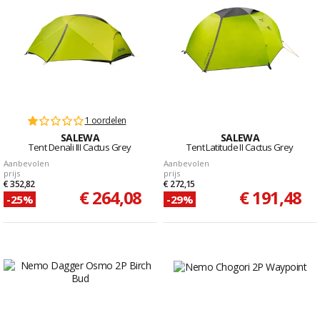
1 oordelen
SALEWA
SALEWA
Tent Denali III Cactus Grey
Tent Latitude II Cactus Grey
Aanbevolen
Aanbevolen
prijs
prijs
€ 352,82
€ 272,15
€ 264,08
€ 191,48
-25%
-29%