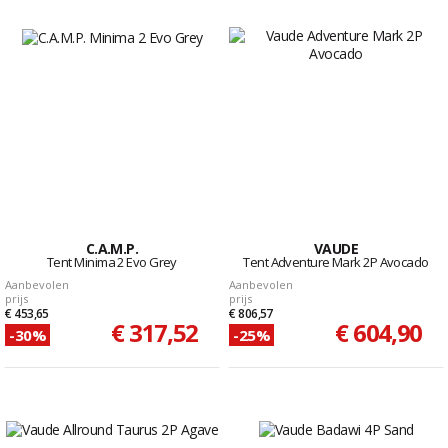
C.A.M.P.
VAUDE
Tent Minima 2 Evo Grey
Tent Adventure Mark 2P Avocado
Aanbevolen
Aanbevolen
prijs
prijs
€ 453,65
€ 806,57
€ 317,52
€ 604,90
-30%
-25%