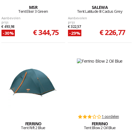
MSR
SALEWA
Tent Elixir 3 Green
Tent Latitude III Cactus Grey
Aanbevolen
Aanbevolen
prijs
prijs
€ 493,98
€ 322,57
€ 344,75
€ 226,77
-30%
-29%
1 oordelen
FERRINO
FERRINO
Tent Rift 2 Blue
Tent Blow 2 Oil Blue