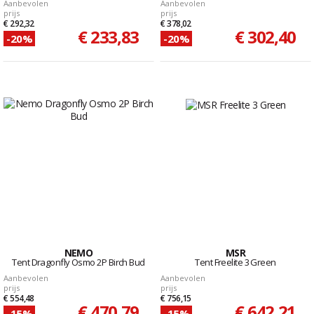
Aanbevolen
Aanbevolen
prijs
prijs
€ 292,32
€ 378,02
€ 233,83
€ 302,40
-20%
-20%
NEMO
MSR
Tent Dragonfly Osmo 2P Birch Bud
Tent Freelite 3 Green
Aanbevolen
Aanbevolen
prijs
prijs
€ 554,48
€ 756,15
€ 470,79
€ 642,21
-15%
-15%