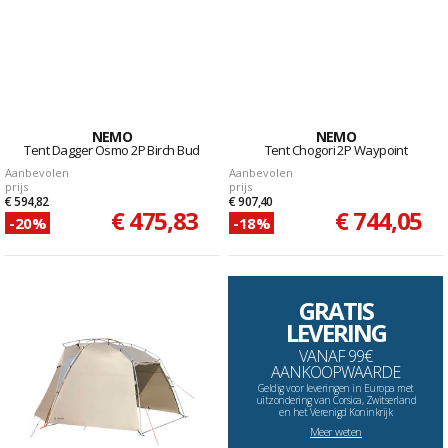
NEMO
NEMO
Tent Dagger Osmo 2P Birch Bud
Tent Chogori 2P Waypoint
Aanbevolen
Aanbevolen
prijs
prijs
€ 594,82
€ 907,40
€ 475,83
€ 744,05
-20%
-18%
GRATIS
LEVERING
VANAF 99€
AANKOOPWAARDE
Geldig voor leveringen in Europa met
uitzondering van Corsica, Zwitserland
en het Verenigd Koninkrijk
Meer weten