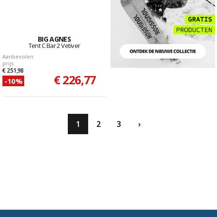
BIG AGNES
Tent C Bar 2 Vetiver
Aanbevolen
prijs
€ 251,98
€ 226,77
-10%
1
2
3
›