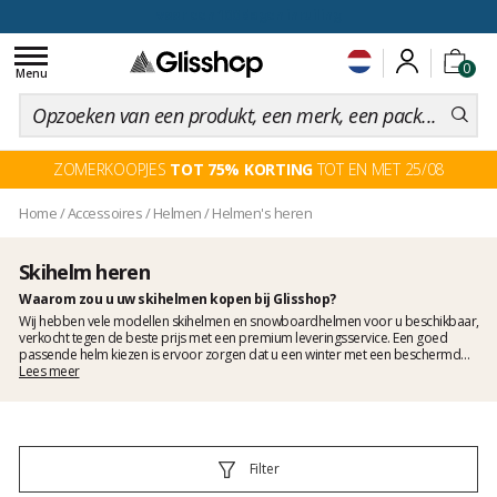
voor een 100 dagen inruiling
Toggle
0
navigation
Menu
ZOMERKOOPJES
TOT 75% KORTING
TOT EN MET 25/08
Home
/
Accessoires
/
Helmen
/
Helmen's heren
Skihelm heren
Waarom zou u uw skihelmen kopen bij Glisshop?
Wij hebben vele modellen skihelmen en snowboardhelmen voor u beschikbaar,
verkocht tegen de beste prijs met een premium leveringsservice. Een goed
passende helm kiezen is ervoor zorgen dat u een winter met een beschermd
hoofd doorbrengt. Of u nu van freeride of freestyle houdt, wij raden u ten zeerste
Lees meer
aan om een skihelm te dragen tijdens het skiën of snowboarden. Niet alleen de
helmen beschermen u, maar ze zijn ook een modeartikel. Dus kom op, vind uw
skihelm in ons assortiment.
Filter