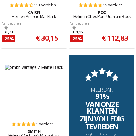
113 oordelen
15 oordelen
CAIRN
POC
Helmen Android Mat Black
Helmen Obex Pure Uranium Black
Aanbevolen
Aanbevolen
prijs
prijs
€ 40,23
€ 151,15
€ 30,15
€ 112,83
-25%
-25%
MEER DAN
91%
VAN ONZE
KLANTEN
ZIJN VOLLEDIG
1 oordelen
TEVREDEN
SMITH
Bekijk hun beoordelingen
Helmen Vantage 2 Matte Black