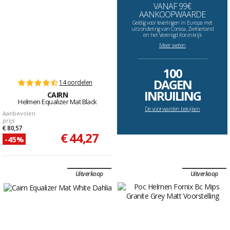
VANAF 99€
AANKOOPWAARDE
Geldig voor leveringen in Europa met
uitzondering van Corsica, Zwitserland
en het Verenigd Koninkrijk
Meer weten
--------------------------------------------------------------------
100
DAGEN
14 oordelen
INRUILING
CAIRN
Helmen Equalizer Mat Black
De voorwarden bekijken
Aanbevolen
prijs
€ 80,57
€ 44,27
-45%
Uitverkoop
Uitverkoop