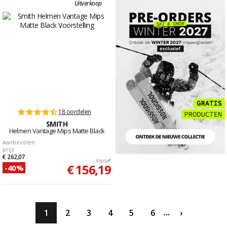
Uitverkoop
18 oordelen
SMITH
Helmen Vantage Mips Matte Black
Aanbevolen
prijs
€ 262,07
Vanaf
€ 156,19
-40%
...
1
2
3
4
5
6
›