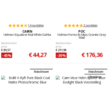
14 oordelen
2 oordelen
CAIRN
POC
Helmen Equalizer Mat White Dahlia
Helmen Fornix Bc Mips Granite Grey
Matt
Aanbevolen
Aanbevolen
prijs
prijs
€ 80,57
€ 251,98
€ 44,27
€ 176,36
-45%
-30%
Fotochroom
Fotochroom
Uitverkoop