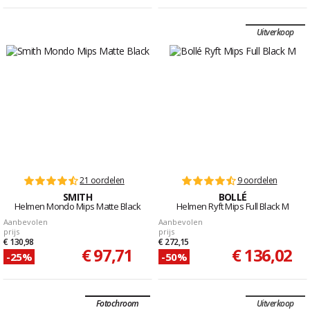
Uitverkoop
21 oordelen
9 oordelen
SMITH
BOLLÉ
Helmen Mondo Mips Matte Black
Helmen Ryft Mips Full Black M
Aanbevolen
Aanbevolen
prijs
prijs
€ 130,98
€ 272,15
€ 97,71
€ 136,02
-25%
-50%
Fotochroom
Uitverkoop