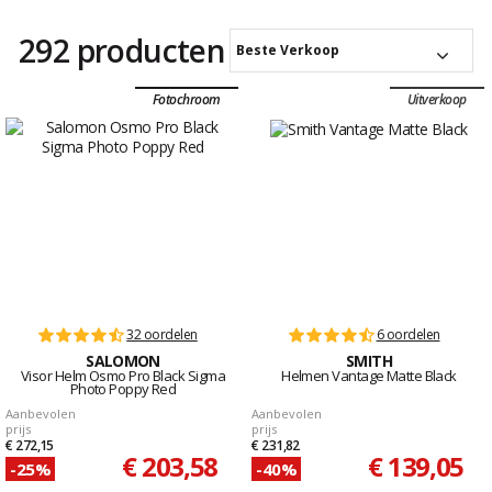
292 producten
Beste Verkoop
Fotochroom
Uitverkoop
32 oordelen
6 oordelen
SALOMON
SMITH
Visor Helm Osmo Pro Black Sigma
Helmen Vantage Matte Black
Photo Poppy Red
Aanbevolen
Aanbevolen
prijs
prijs
€ 272,15
€ 231,82
€ 203,58
€ 139,05
-25%
-40%