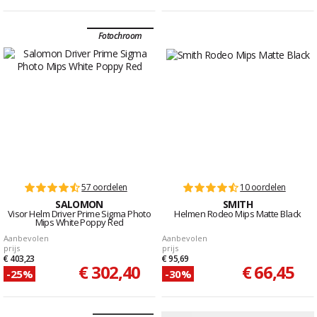
Fotochroom
57 oordelen
10 oordelen
SALOMON
SMITH
Visor Helm Driver Prime Sigma Photo
Helmen Rodeo Mips Matte Black
Mips White Poppy Red
Aanbevolen
Aanbevolen
prijs
prijs
€ 403,23
€ 95,69
€ 302,40
€ 66,45
-25%
-30%