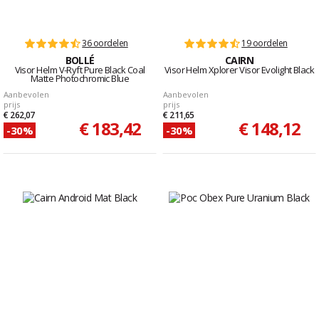
36 oordelen
19 oordelen
BOLLÉ
CAIRN
Visor Helm V-Ryft Pure Black Coal
Visor Helm Xplorer Visor Evolight Black
Matte Photochromic Blue
Aanbevolen
Aanbevolen
prijs
prijs
€ 262,07
€ 211,65
€ 183,42
€ 148,12
-30%
-30%