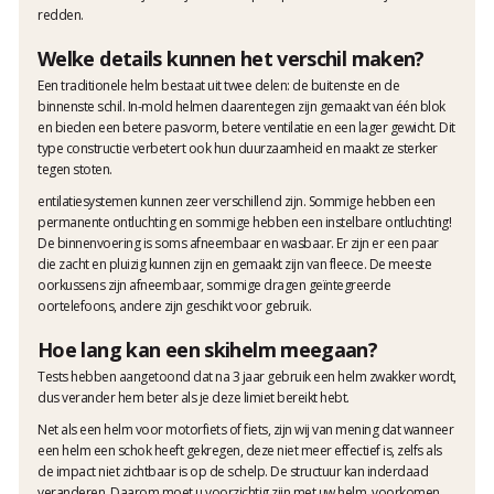
redden.
Welke details kunnen het verschil maken?
Een traditionele helm bestaat uit twee delen: de buitenste en de
binnenste schil. In-mold helmen daarentegen zijn gemaakt van één blok
en bieden een betere pasvorm, betere ventilatie en een lager gewicht. Dit
type constructie verbetert ook hun duurzaamheid en maakt ze sterker
tegen stoten.
entilatiesystemen kunnen zeer verschillend zijn. Sommige hebben een
permanente ontluchting en sommige hebben een instelbare ontluchting!
De binnenvoering is soms afneembaar en wasbaar. Er zijn er een paar
die zacht en pluizig kunnen zijn en gemaakt zijn van fleece. De meeste
oorkussens zijn afneembaar, sommige dragen geïntegreerde
oortelefoons, andere zijn geschikt voor gebruik.
Hoe lang kan een skihelm meegaan?
Tests hebben aangetoond dat na 3 jaar gebruik een helm zwakker wordt,
dus verander hem beter als je deze limiet bereikt hebt.
Net als een helm voor motorfiets of fiets, zijn wij van mening dat wanneer
een helm een schok heeft gekregen, deze niet meer effectief is, zelfs als
de impact niet zichtbaar is op de schelp. De structuur kan inderdaad
veranderen. Daarom moet u voorzichtig zijn met uw helm, voorkomen