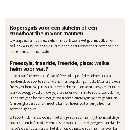
Kopersgids voor een skihelm of een
snowboardhelm voor mannen
U vraagt zich af hoe u uw skihelm moet kiezen? Het gaat niet alleen om
stijl, ook al is stijl belangrijk. Hier zijn een paar tips voor het kiezen van de
juiste helm voor uw hoofd.
Freestyle, freeride, freeride, piste: welke
helm voor wat?
Er bestaan freeride-specifieke of freestyle-specifieke helmen, ook al
hebben deze soorten skiën de helmen populair gemaakt. Maar als je een
freestyler bent, wil je misschien een helm met een ventilatiesysteem: in het
park beweeg je veel en voel je je je sneller warm. Buiten de piste raden wij
u aan om geen helmen met geïntegreerde audiosystemen te gebruiken.
Om veiligheidsredenen moet je kunnen horen wat er om je heen en
achter je gebeurt.
Dit soort rijden is extreem en het dragen van een helm lijkt normaal als je
naast rotsen, kliffen of ijzeren rails en parkkickers rijdt, vergeet niet dat de
risico's dezelfde zijn als bij het skiën op de piste en een helm je leven kan