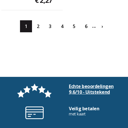
€ 2,27
...
1
2
3
4
5
6
›
Echte beoordelingen
9,6/10 - Uitstekend
Veilig betalen
met kaart