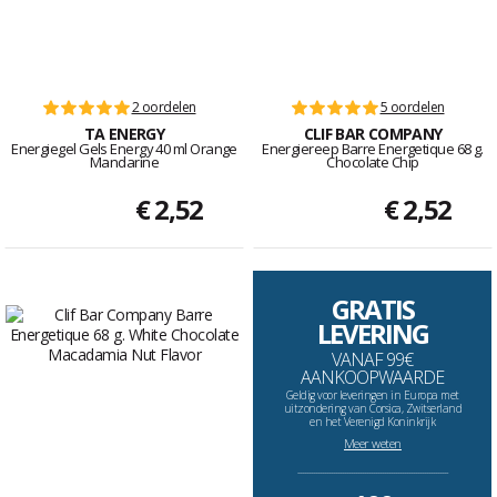
2 oordelen
5 oordelen
TA ENERGY
CLIF BAR COMPANY
Energiegel Gels Energy 40 ml Orange
Energiereep Barre Energetique 68 g.
Mandarine
Chocolate Chip
€ 2,52
€ 2,52
GRATIS
LEVERING
VANAF 99€
AANKOOPWAARDE
Geldig voor leveringen in Europa met
uitzondering van Corsica, Zwitserland
en het Verenigd Koninkrijk
Meer weten
--------------------------------------------------------------------