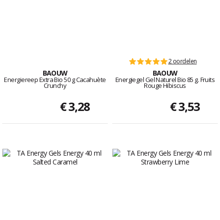
2 oordelen
BAOUW
BAOUW
Energiereep Extra Bio 50 g Cacahuète
Energiegel Gel Naturel Bio 85 g. Fruits
Crunchy
Rouge Hibiscus
€ 3,28
€ 3,53