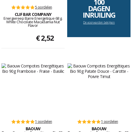
100
DAGEN
5 oordelen
INRUILING
CLIF BAR COMPANY
Energiereep Barre Energetique 68 g.
White Chocolate Macadamia Nut
De voorwarden bekijken
Flavor
€ 2,52
1 oordelen
1 oordelen
BAOUW
BAOUW