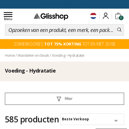
voor een 100 dagen inruiling
Toggle
0
navigation
Menu
ZOMERKOOPJES
TOT 75% KORTING
TOT EN MET 25/08
Home
/
Wandelen en bivak
/
Voeding - Hydratatie
Voeding - Hydratatie
Filter
585 producten
Beste Verkoop