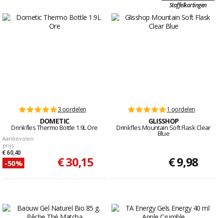
Staffelkortingen
3 oordelen
1 oordelen
DOMETIC
GLISSHOP
Drinkfles Thermo Bottle 1.9L Ore
Drinkfles Mountain Soft Flask Clear
Blue
Aanbevolen
prijs
€ 60,40
€ 30,15
€ 9,98
-50%