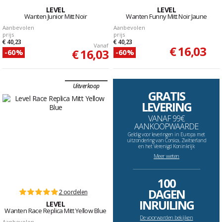
LEVEL
LEVEL
Wanten Junior Mitt Noir
Wanten Funny Mitt Noir Jaune
Aanbevolen
Aanbevolen
prijs
prijs
€ 40,23
€ 40,23
Vanaf
€ 16,03
€ 16,03
-60%
-60%
Uitverkoop
GRATIS
LEVERING
VANAF 99€
AANKOOPWAARDE
Geldig voor leveringen in Europa met
uitzondering van Corsica, Zwitserland
en het Verenigd Koninkrijk
Meer weten
--------------------------------------------------------------------
100
DAGEN
2 oordelen
INRUILING
LEVEL
Wanten Race Replica Mitt Yellow Blue
De voorwarden bekijken
Aanbevolen