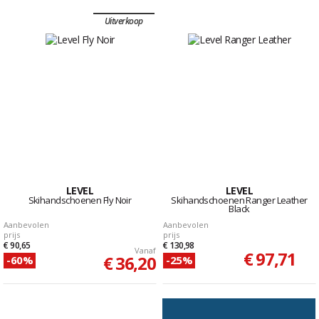
Uitverkoop
LEVEL
LEVEL
Skihandschoenen Fly Noir
Skihandschoenen Ranger Leather
Black
Aanbevolen
Aanbevolen
prijs
prijs
€ 90,65
€ 130,98
Vanaf
€ 97,71
€ 36,20
-60%
-25%