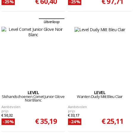
€ 60,40
€ 97,71
-25%
-25%
Uitverkoop
LEVEL
LEVEL
Skihandschoenen Comet Junior Glove
Wanten Dudy Mitt Bleu Clair
Noir Blanc
Aanbevolen
Aanbevolen
prijs
prijs
€ 50,32
€ 33,17
€ 35,19
€ 25,11
-30%
-24%