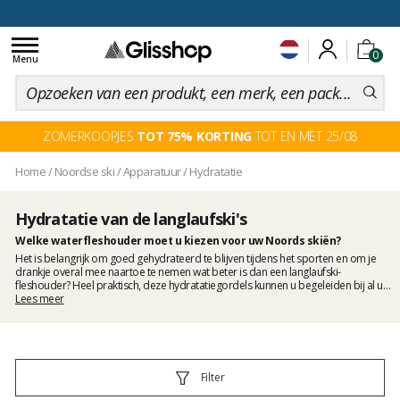
voor een 100 dagen inruiling
Toggle
0
navigation
Menu
ZOMERKOOPJES
TOT 75% KORTING
TOT EN MET 25/08
Home
/
Noordse ski
/
Apparatuur
/
Hydratatie
Hydratatie van de langlaufski's
Welke waterfleshouder moet u kiezen voor uw Noords skiën?
Het is belangrijk om goed gehydrateerd te blijven tijdens het sporten en om je
drankje overal mee naartoe te nemen wat beter is dan een langlaufski-
fleshouder? Heel praktisch, deze hydratatiegordels kunnen u begeleiden bij al uw
sportieve uitstapjes.
Lees meer
Filter