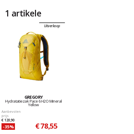
1 artikele
Uitverkoop
GREGORY
Hydratatiezak Pace 6 H2O Mineral
Yellow
Aanbevolen
prijs
€ 120,90
€ 78,55
-35%