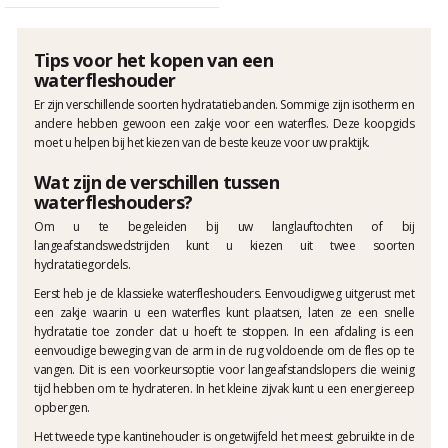
Tips voor het kopen van een
waterfleshouder
Er zijn verschillende soorten hydratatiebanden. Sommige zijn isotherm en
andere hebben gewoon een zakje voor een waterfles. Deze koopgids
moet u helpen bij het kiezen van de beste keuze voor uw praktijk.
Wat zijn de verschillen tussen
waterfleshouders?
Om u te begeleiden bij uw langlauftochten of bij
langeafstandswedstrijden kunt u kiezen uit twee soorten
hydratatiegordels.
Eerst heb je de klassieke waterfleshouders. Eenvoudigweg uitgerust met
een zakje waarin u een waterfles kunt plaatsen, laten ze een snelle
hydratatie toe zonder dat u hoeft te stoppen. In een afdaling is een
eenvoudige beweging van de arm in de rug voldoende om de fles op te
vangen. Dit is een voorkeursoptie voor langeafstandslopers die weinig
tijd hebben om te hydrateren. In het kleine zijvak kunt u een energiereep
opbergen.
Het tweede type kantinehouder is ongetwijfeld het meest gebruikte in de