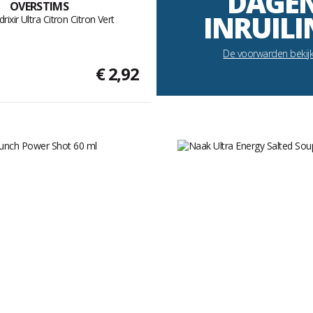
DAGE
OVERSTIMS
INRUILI
rixir Ultra Citron Citron Vert
De voorwarden bekij
€ 2,92