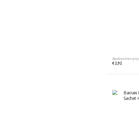
Aanbevolen prij
€ 2,92