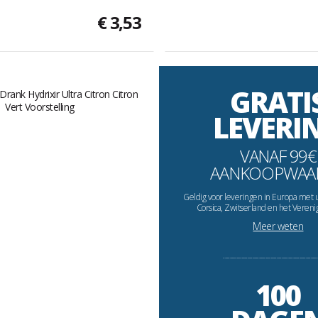
€ 3,53
GRATI
LEVERI
VANAF 99€
AANKOOPWAA
Geldig voor leveringen in Europa met 
Corsica, Zwitserland en het Vereni
Meer weten
----------------------------------------------------------
100