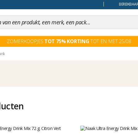
uiling
BEREIKBAAR
ZOMERKOOPJES
TOT 75% KORTING
TOT EN MET 25/08
ank
ducten