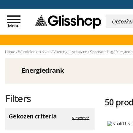
voor een 100 dagen inr
Toggle
navigation
Menu
Home
/
Wandelen en bivak
/
Voeding - Hydratatie
/
Sportvoeding
/
Energiedr
Energiedrank
Filters
50 pro
Gekozen criteria
Alles wissen