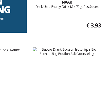
N
NAAK
NG
Drink Ultra Energy Drink Mix 72 g. Pastèques
ken
€ 3,93