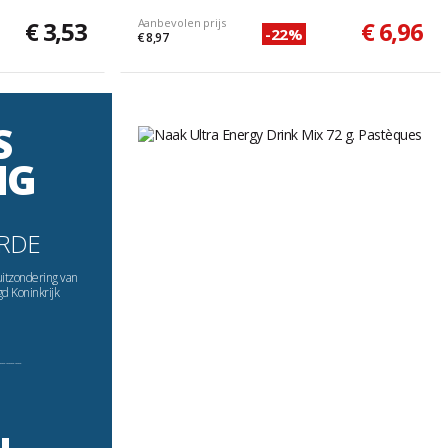
€ 3,53
Aanbevolen prijs
€ 6,96
-22%
€ 8,97
S
NG
RDE
uitzondering van
gd Koninkrijk
----------