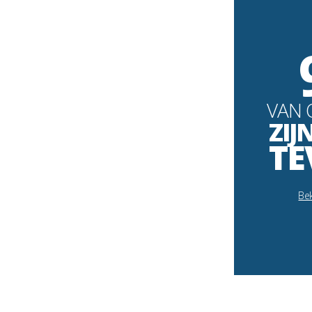
VAN 
ZIJ
TE
Bek