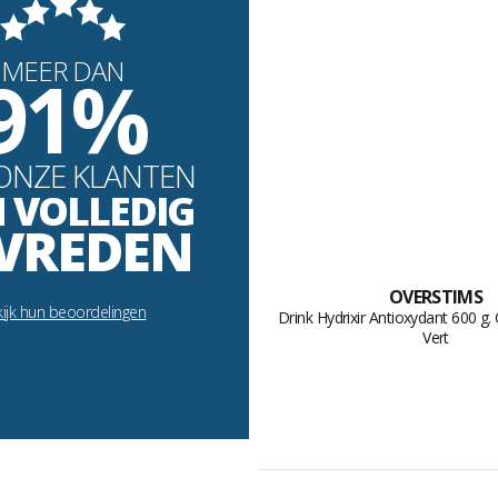
MEER DAN
91%
ONZE KLANTEN
N VOLLEDIG
VREDEN
OVERSTIMS
ijk hun beoordelingen
Drink Hydrixir Antioxydant 600 g. 
Vert