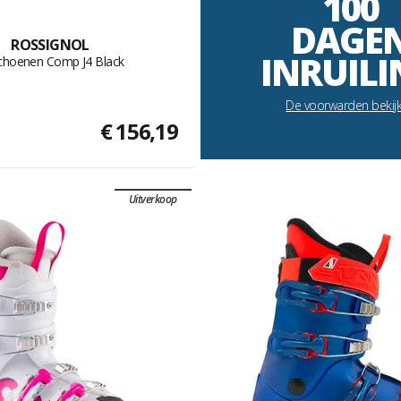
100
DAGE
ROSSIGNOL
INRUILI
choenen Comp J4 Black
De voorwarden bekij
€ 156,19
Uitverkoop