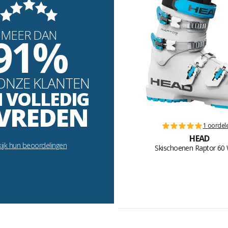
MEER DAN
91%
ONZE KLANTEN
N VOLLEDIG
VREDEN
1 oordel
HEAD
ijk hun beoordelingen
Skischoenen Raptor 60 