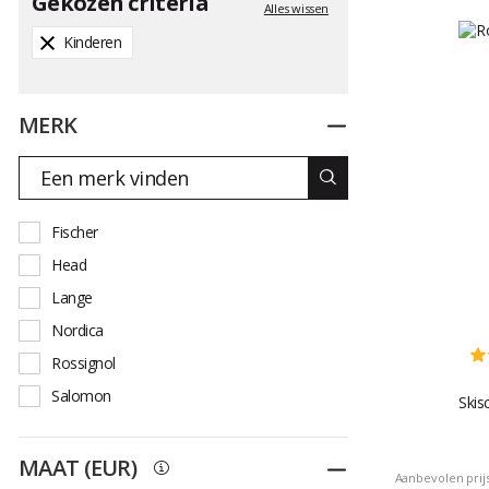
Gekozen criteria
Alles wissen
Kinderen
MERK
Dichtplooien
Fischer
Head
Lange
Nordica
Rossignol
Salomon
Skis
MAAT (EUR)
Dichtplooien
Aanbevolen prij