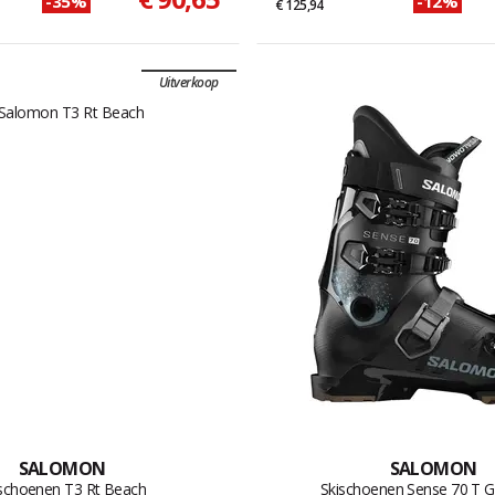
-35%
-12%
€ 125,94
Uitverkoop
SALOMON
SALOMON
schoenen T3 Rt Beach
Skischoenen Sense 70 T G