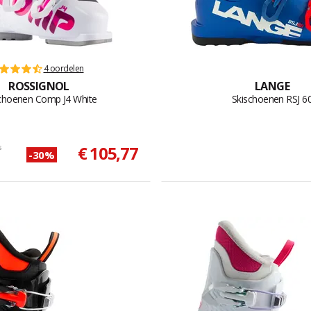
4 oordelen
ROSSIGNOL
LANGE
choenen Comp J4 White
Skischoenen RSJ 6
s
€ 105,77
-30%