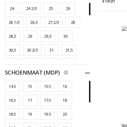
€ 141,07
24
24 2/3
25
26
26 1/3
26,5
27 2/3
28
28,5
29
29,5
30
30,5
30 2/3
31
31,5
32
32 1/3
32,5
33
SCHOENMAAT (MDP)
Dichtplooien
33,5
33 2/3
34
34,5
14.5
15
15.5
16
35
35 1/3
35,5
36
16.5
17
17.5
18
36,5
36 2/3
37
37 1/3
18.5
19
19.5
20
37,5
38
38 1/3
38,5
Ski