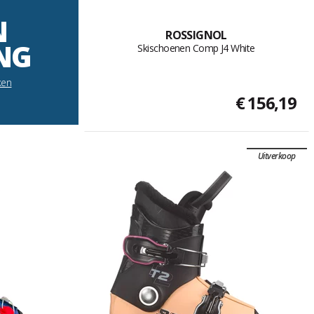
N
ROSSIGNOL
NG
Skischoenen Comp J4 White
ken
€ 156,19
Uitverkoop