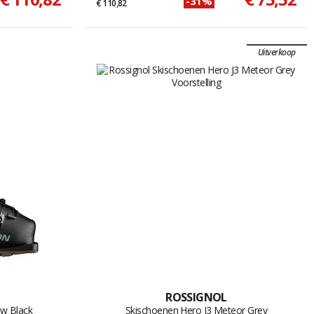
-31%
€ 110,82
Uitverkoop
ROSSIGNOL
w Black
Skischoenen Hero J3 Meteor Grey