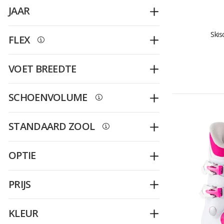
JAAR
Openplooien
Skis
FLEX
Openplooien
VOET BREEDTE
Openplooien
SCHOENVOLUME
Openplooien
STANDAARD ZOOL
Openplooien
OPTIE
Openplooien
PRIJS
Openplooien
KLEUR
Openplooien