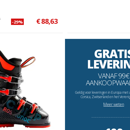
s
€ 88,63
-29%
GRATI
LEVERI
VANAF 99€
AANKOOPWAA
Geldig voor leveringen in Europa met 
Corsica, Zwitserland en het Vereni
Meer weten
----------------------------------------------------------