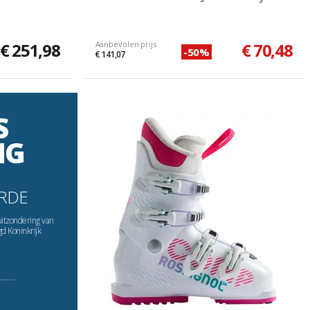
€ 251,98
Aanbevolen prijs
€ 70,48
-50%
€ 141,07
S
NG
RDE
uitzondering van
gd Koninkrijk
----------