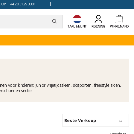
 OP +44 20 3129 3301
TAAL & MUNT
REKENING
WINKELMAND
en voor kinderen: junior vrijetijdsskiën, skisporten, freestyle skiën,
nderschoenen sectie.
Beste Verkoop