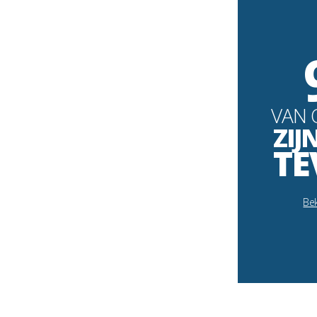
VAN 
ZIJ
TE
Bek