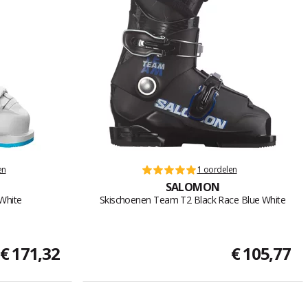
en
1 oordelen
SALOMON
White
Skischoenen Team T2 Black Race Blue White
€ 171,32
€ 105,77