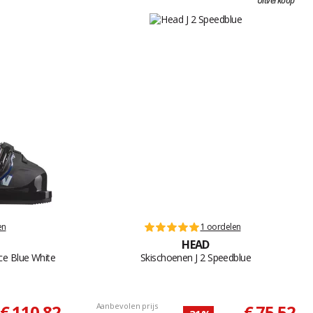
Uitverkoop
en
1 oordelen
HEAD
ce Blue White
Skischoenen J 2 Speedblue
€ 110,82
Aanbevolen prijs
€ 75,52