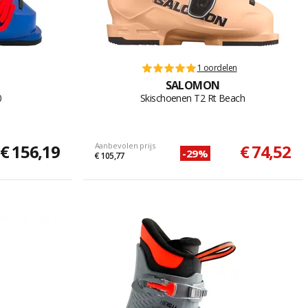
1 oordelen
SALOMON
0
Skischoenen T2 Rt Beach
€ 156,19
Aanbevolen prijs
€ 74,52
-29%
€ 105,77