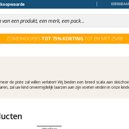
uiling
BEREIKBAAR
ZOMERKOOPJES
TOT 75% KORTING
TOT EN MET 25/08
 meer de piste zal willen verlaten! Wij bieden een breed scala aan skischoen
enerjaren, zal uw kind onvermijdelijk laarzen aan zijn voeten vinden in onze ki
ducten