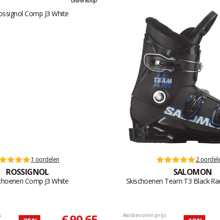
Uitverkoop
1 oordelen
2 oordel
ROSSIGNOL
SALOMON
choenen Comp J3 White
Skischoenen Team T3 Black Ra
s
€ 90,65
Aanbevolen prijs