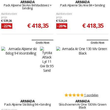
ARMADA
ARMADA
Pack Alpiene Ski Arv 84 Madsteez +
Pack Alpiene Ski Arw 84 + binding
binding
Aanbevolen
Aanbevolen
prijs
prijs
€ 539,36
€ 524,24
€ 418,35
€ 418,35
-22%
-20%
Gratis Hoes
Gratis Hoes
1 oordelen
ARMADA
ARMADA
Pack Alpiene Ski Bdog 94 + binding
Skischoenen Ar One 130 Mv Green
Black
Aanbevolen