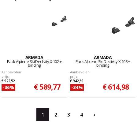
ARMADA
ARMADA
Pack Alpiene Ski Declivity X 102 +
Pack Alpiene Ski Declivity X 108 +
binding
binding
Aanbevolen
Aanbevolen
prijs
prijs
€ 922,52
€ 942,69
€ 589,77
€ 614,98
-36%
-34%
1
2
3
4
›