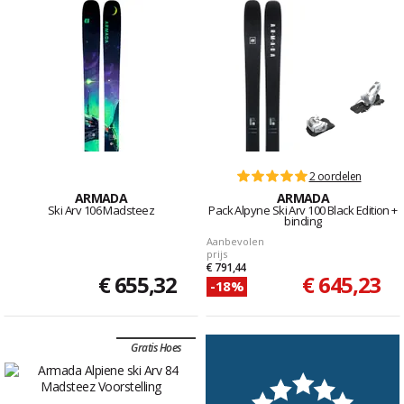
2 oordelen
ARMADA
ARMADA
Ski Arv 106 Madsteez
Pack Alpyne Ski Arv 100 Black Edition +
binding
Aanbevolen
prijs
€ 791,44
€ 655,32
€ 645,23
-18%
Gratis Hoes