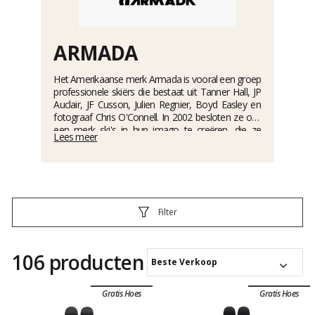
ARMADA
Het Amerikaanse merk Armada is vooral een groep
professionele skiërs die bestaat uit Tanner Hall, JP
Auclair, JF Cusson, Julien Regnier, Boyd Easley en
fotograaf Chris O'Connell. In 2002 besloten ze om
een merk ski's in hun imago te creëren, die ze
Lees meer
vervolgens lanceerden met twee freestyle
skimodellen, de ARV en de AR5. Sindsdien is het
assortiment sterk uitgebreid met de Invictus All
Mountain ski's (Victa voor vrouwen) en de
freerando Tracer ski's (Trace voor vrouwen). Het
merk wordt nu in meer dan 40 landen
Filter
gedistribueerd. In 2017 verwierf de Finse groep
Amer Sports Armada voor een bescheiden 4,1
miljoen dollar.
106 producten
Beste Verkoop
Gratis Hoes
Gratis Hoes