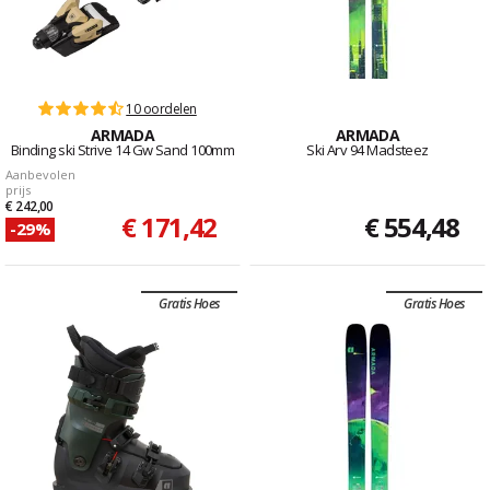
10 oordelen
ARMADA
ARMADA
Binding ski Strive 14 Gw Sand 100mm
Ski Arv 94 Madsteez
Aanbevolen
prijs
€ 242,00
€ 171,42
€ 554,48
-29%
Gratis Hoes
Gratis Hoes