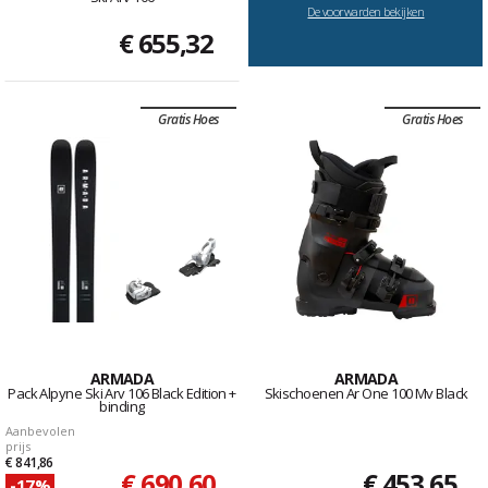
De voorwarden bekijken
€ 655,32
Gratis Hoes
Gratis Hoes
ARMADA
ARMADA
Pack Alpyne Ski Arv 106 Black Edition +
Skischoenen Ar One 100 Mv Black
binding
Aanbevolen
prijs
€ 841,86
€ 690,60
€ 453,65
-17%