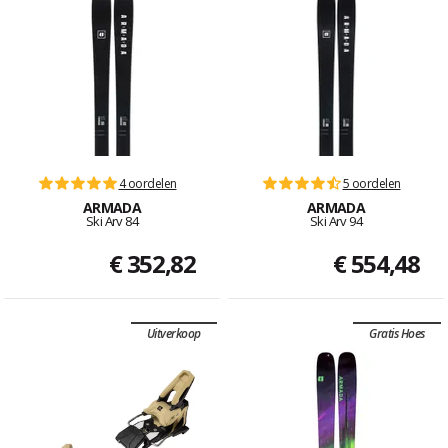
4 oordelen
5 oordelen
ARMADA
ARMADA
Ski Arv 84
Ski Arv 94
€ 352,82
€ 554,48
Uitverkoop
Gratis Hoes