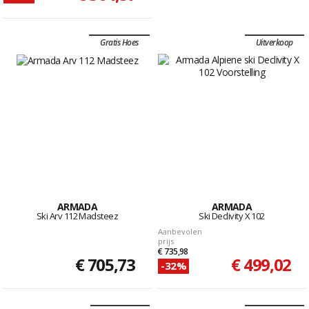
Gratis Hoes
Uitverkoop
ARMADA
ARMADA
Ski Arv 112 Madsteez
Ski Declivity X 102
Aanbevolen
prijs
€ 735,98
€ 705,73
€ 499,02
-32%