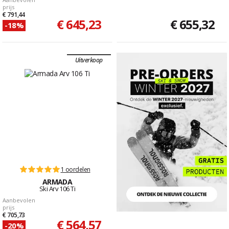
prijs
€ 791,44
€ 645,23
€ 655,32
-18%
Uitverkoop
1 oordelen
ARMADA
Ski Arv 106 Ti
Aanbevolen
prijs
€ 705,73
€ 564,57
-20%