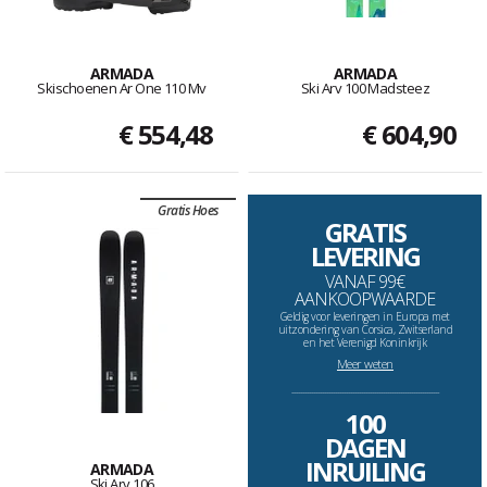
ARMADA
ARMADA
Skischoenen Ar One 110 Mv
Ski Arv 100 Madsteez
€ 554,48
€ 604,90
Gratis Hoes
GRATIS
LEVERING
VANAF 99€
AANKOOPWAARDE
Geldig voor leveringen in Europa met
uitzondering van Corsica, Zwitserland
en het Verenigd Koninkrijk
Meer weten
--------------------------------------------------------------------
100
DAGEN
INRUILING
ARMADA
Ski Arv 106