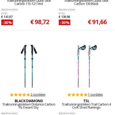
Trailrunningstokken Quick Stick
Trailrunningstokken Quick Stick
Carbon 115-121 Vert
Carbon 130 Black
Aanbevolen
Aanbevolen
prijs
prijs
€ 141,07
€ 130,98
€ 98,72
€ 91,66
-30%
-30%
2 oordelen
1 oordelen
BLACK DIAMOND
TSL
Trailrunningstokken Distance Carbon
Trailrunningstokken Trail Carbon 4
Flz Desert Sky
Cork Short Flamingo
Aanbevolen
Aanbevolen