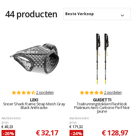
44 producten
Beste Verkoop
2 oordelen
2 oordelen
LEKI
GUIDETTI
Snoer Shark Frame Strap Mesh Gray
Trailrunningstokken Flashlock
Black Anthracite
Platinium Aero Carbone Perf Noir
Jaune
Aanbevolen
Aanbevolen
prijs
prijs
€ 40,23
€ 171,32
€ 32,17
€ 128,97
-20%
-24%