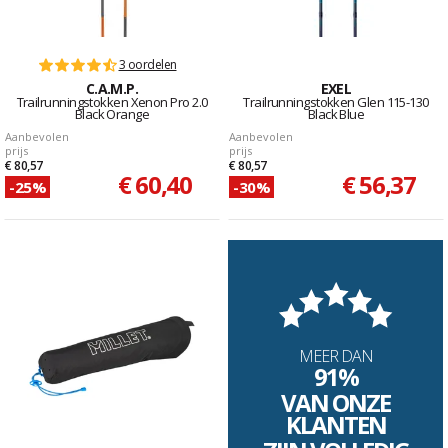
3 oordelen
C.A.M.P.
EXEL
Trailrunningstokken Xenon Pro 2.0
Trailrunningstokken Glen 115-130
Black Orange
Black Blue
Aanbevolen
Aanbevolen
prijs
prijs
€ 80,57
€ 80,57
€ 60,40
€ 56,37
-25%
-30%
MEER DAN
91%
VAN ONZE
KLANTEN