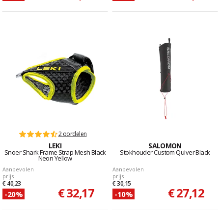
2 oordelen
LEKI
SALOMON
Snoer Shark Frame Strap Mesh Black
Stokhouder Custom Quiver Black
Neon Yellow
Aanbevolen
Aanbevolen
prijs
prijs
€ 40,23
€ 30,15
€ 32,17
€ 27,12
-20%
-10%