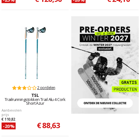
2 oordelen
TSL
Trailrunningstokken Trail Alu 4 Cork
Short Azur
Aanbevolen
prijs
€ 110,82
€ 88,63
-20%