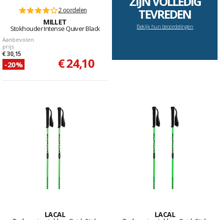
ZIJN VOLLEDIG
2 oordelen
TEVREDEN
MILLET
Bekijk hun beoordelingen
Stokhouder Intense Quiver Black
Aanbevolen
prijs
€ 30,15
€ 24,10
-20%
LACAL
LACAL