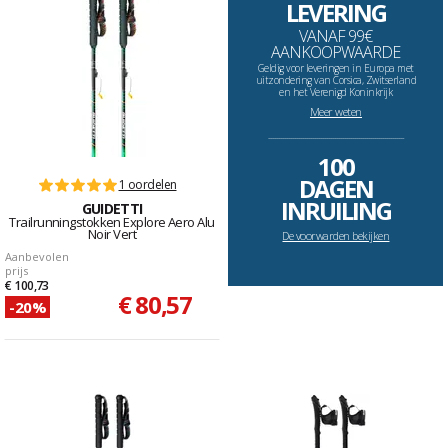
LEVERING
VANAF 99€
AANKOOPWAARDE
Geldig voor leveringen in Europa met
uitzondering van Corsica, Zwitserland
en het Verenigd Koninkrijk
Meer weten
--------------------------------------------------------------------
100
DAGEN
1 oordelen
INRUILING
GUIDETTI
Trailrunningstokken Explore Aero Alu
Noir Vert
De voorwarden bekijken
Aanbevolen
prijs
€ 100,73
€ 80,57
-20%