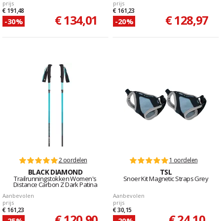
prijs
prijs
€ 191,48
€ 161,23
€ 134,01
€ 128,97
-30%
-20%
2 oordelen
1 oordelen
BLACK DIAMOND
TSL
Trailrunningstokken Women's
Snoer Kit Magnetic Straps Grey
Distance Carbon Z Dark Patina
Aanbevolen
Aanbevolen
prijs
prijs
€ 161,23
€ 30,15
€ 120,90
€ 24,10
-25%
-20%