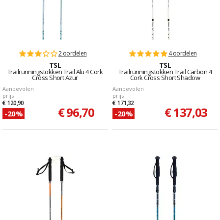
2 oordelen
4 oordelen
TSL
TSL
Trailrunningstokken Trail Alu 4 Cork
Trailrunningstokken Trail Carbon 4
Cross Short Azur
Cork Cross Short Shadow
Aanbevolen
Aanbevolen
prijs
prijs
€ 120,90
€ 171,32
€ 96,70
€ 137,03
-20%
-20%