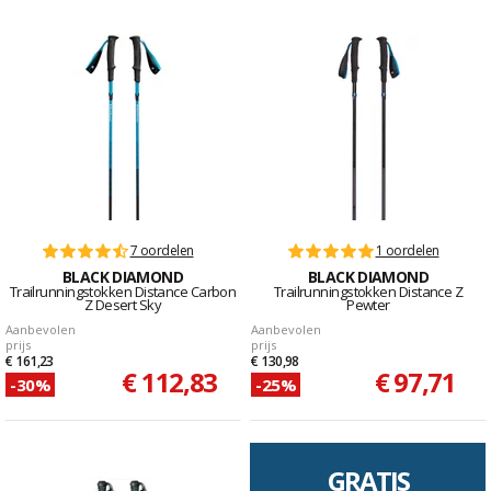
7 oordelen
1 oordelen
BLACK DIAMOND
BLACK DIAMOND
Trailrunningstokken Distance Carbon
Trailrunningstokken Distance Z
Z Desert Sky
Pewter
Aanbevolen
Aanbevolen
prijs
prijs
€ 161,23
€ 130,98
€ 112,83
€ 97,71
-30%
-25%
GRATIS