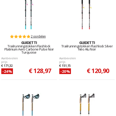
2 oordelen
GUIDETTI
GUIDETTI
Trailrunningstokken Flashlock
Trailrunningstokken Flashlock Silver
Platinium Aero Carbone Pulse Noir
Néo Alu Noir
Turquoise
Aanbevolen
Aanbevolen
prijs
prijs
€ 171,32
€ 151,15
€ 128,97
€ 120,90
-24%
-20%