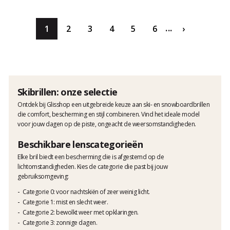
...
1
2
3
4
5
6
›
Skibrillen: onze selectie
Ontdek bij Glisshop een uitgebreide keuze aan ski- en snowboardbrillen
die comfort, bescherming en stijl combineren. Vind het ideale model
voor jouw dagen op de piste, ongeacht de weersomstandigheden.
Beschikbare lenscategorieën
Elke bril biedt een bescherming die is afgestemd op de
lichtomstandigheden. Kies de categorie die past bij jouw
gebruiksomgeving:
Categorie 0
: voor nachtskiën of zeer weinig licht.
Categorie 1
: mist en slecht weer.
Categorie 2
: bewolkt weer met opklaringen.
Categorie 3
: zonnige dagen.