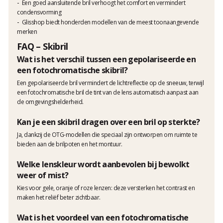
Een goed aansluitende bril verhoogt het comfort en vermindert
condensvorming
Glisshop biedt honderden modellen van de meest toonaangevende
merken
FAQ – Skibril
Wat is het verschil tussen een gepolariseerde en
een fotochromatische skibril?
Een gepolariseerde bril vermindert de lichtreflectie op de sneeuw, terwijl
een fotochromatische bril de tint van de lens automatisch aanpast aan
de omgevingshelderheid.
Kan je een skibril dragen over een bril op sterkte?
Ja, dankzij de OTG-modellen die speciaal zijn ontworpen om ruimte te
bieden aan de brilpoten en het montuur.
Welke lenskleur wordt aanbevolen bij bewolkt
weer of mist?
Kies voor gele, oranje of roze lenzen: deze versterken het contrast en
maken het reliëf beter zichtbaar.
Wat is het voordeel van een fotochromatische