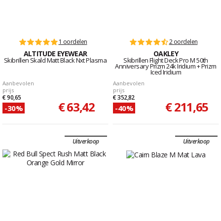
1 oordelen
2 oordelen
ALTITUDE EYEWEAR
OAKLEY
Skibrillen Skald Matt Black Nxt Plasma
Skibrillen Flight Deck Pro M 50th
Anniversary Prizm 24k Iridium + Prizm
Iced Iridium
Aanbevolen
Aanbevolen
prijs
prijs
€ 90,65
€ 352,82
€ 63,42
€ 211,65
-30%
-40%
Uitverkoop
Uitverkoop