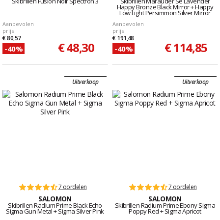
Skibrillen Fusion Noir Spectron 3
Skibrillen Marauder Se Lavender
Happy Bronze Black Mirror + Happy
Low Light Persimmon Silver Mirror
Aanbevolen
Aanbevolen
prijs
prijs
€ 80,57
€ 191,48
€ 48,30
€ 114,85
-40%
-40%
Uitverkoop
Uitverkoop
7 oordelen
7 oordelen
SALOMON
SALOMON
Skibrillen Radium Prime Black Echo
Skibrillen Radium Prime Ebony Sigma
Sigma Gun Metal + Sigma Silver Pink
Poppy Red + Sigma Apricot