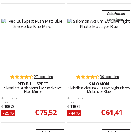
Fotochroom
Uitverkoop
27 oordelen
30 oordelen
RED BULL SPECT
SALOMON
Skibrillen Rush Matt Blue Smoke Ice
Skibrillen Aksium 2.0 Olive Night Photo
Blue Mirror
Multilayer Blue
Aanbevolen
Aanbevolen
prijs
prijs
€ 100,73
€ 110,82
€ 75,52
€ 61,41
-25%
-44%