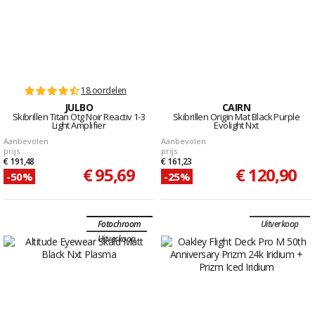
18 oordelen
JULBO
CAIRN
Skibrillen Titan Otg Noir Reactiv 1-3
Skibrillen Origin Mat Black Purple
Light Amplifier
Evolight Nxt
Aanbevolen
Aanbevolen
prijs
prijs
€ 191,48
€ 161,23
€ 95,69
€ 120,90
-50%
-25%
Fotochroom
Uitverkoop
Uitverkoop