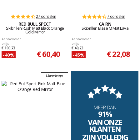
27 oordelen
7 oordelen
RED BULL SPECT
CAIRN
Skibrillen Rush Matt Black Orange
Skibrillen Blaze M Mat Lava
Gold Mirror
Aanbevolen
Aanbevolen
prijs
prijs
€ 100,73
€ 40,23
€ 60,40
€ 22,08
-40%
-45%
Uitverkoop
MEER DAN
91%
VAN ONZE
KLANTEN
ZIJN VOLLEDIG