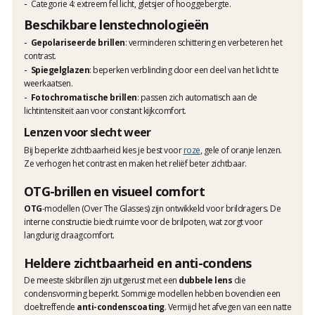
Categorie 4
: extreem fel licht, gletsjer of hooggebergte.
Beschikbare lenstechnologieën
Gepolariseerde brillen
: verminderen schittering en verbeteren het
contrast.
Spiegelglazen
: beperken verblinding door een deel van het licht te
weerkaatsen.
Fotochromatische brillen
: passen zich automatisch aan de
lichtintensiteit aan voor constant kijkcomfort.
Lenzen voor slecht weer
Bij beperkte zichtbaarheid kies je best voor
roze
, gele of oranje lenzen.
Ze verhogen het contrast en maken het reliëf beter zichtbaar.
OTG-brillen en visueel comfort
OTG
-modellen (Over The Glasses) zijn ontwikkeld voor brildragers. De
interne constructie biedt ruimte voor de brilpoten, wat zorgt voor
langdurig draagcomfort.
Heldere zichtbaarheid en anti-condens
De meeste skibrillen zijn uitgerust met een
dubbele lens
die
condensvorming beperkt. Sommige modellen hebben bovendien een
doeltreffende
anti-condenscoating
. Vermijd het afvegen van een natte