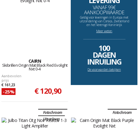
LEVERING
VANAF 99€
AANKOOPWAARDE
Geldig voor leveringen in Europa met
uitzondering van Corsica, Zwitserland
en het Verenigd Koninkrijk
Meer weten
--------------------------------------------------------------------
100
DAGEN
INRUILING
CAIRN
Skibrillen Origin Mat Black Red Evolight
Nxt 0-4
De voorwarden bekijken
Aanbevolen
prijs
€ 161,23
€ 120,90
-25%
Fotochroom
Fotochroom
Uitverkoop