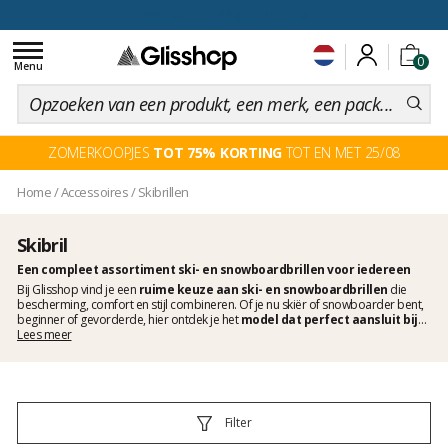
voor een 100 dagen inruiling
Toggle
0
navigation
Menu
ZOMERKOOPJES
TOT 75% KORTING
TOT EN MET 25/08
Home
/
Accessoires
/
Skibrillen
Skibril
Een compleet assortiment ski- en snowboardbrillen voor iedereen
Bij Glisshop vind je een
ruime keuze aan ski- en snowboardbrillen
die
bescherming, comfort en stijl combineren. Of je nu skiër of snowboarder bent,
beginner of gevorderde, hier ontdek je het
model dat perfect aansluit bij
jouw niveau en gezichtsvorm
Lees meer
. Ons aanbod omvat alle doelgroepen:
brillen
voor heren
en
brillen voor dames
, evenals
kinderbrillen
ontworpen voor
smallere gezichten. We bieden de nieuwste optische innovaties op de markt aan:
Oakley Prizm-lenzen,
Smith Chromapop
,
magnetische lenzen
, fotochromatische
technologieën voor helder zicht onder alle omstandigheden of
verwisselbare
lenzen
. En voor brildragers bieden de
OTG-brillen
(Over The Glasses) optimaal
Filter
draagcomfort dankzij een ontwerp dat ruimte biedt voor een bril zonder in te
boeten aan bescherming of zichtbaarheid.