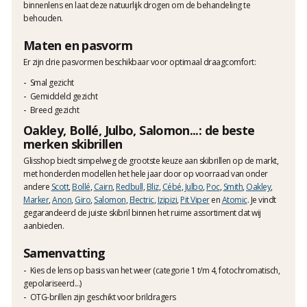
binnenlens en laat deze natuurlijk drogen om de behandeling te
behouden.
Maten en pasvorm
Er zijn drie pasvormen beschikbaar voor optimaal draagcomfort:
Smal gezicht
Gemiddeld gezicht
Breed gezicht
Oakley, Bollé, Julbo, Salomon...: de beste
merken skibrillen
Glisshop biedt simpelweg de grootste keuze aan skibrillen op de markt,
met honderden modellen het hele jaar door op voorraad van onder
andere
Scott
,
Bollé
,
Cairn
,
Redbull
,
Bliz
,
Cébé
,
Julbo
,
Poc
,
Smith
,
Oakley
,
Marker
,
Anon
,
Giro
,
Salomon
,
Electric
,
Izipizi
,
Pit Viper
en
Atomic
. Je vindt
gegarandeerd de juiste skibril binnen het ruime assortiment dat wij
aanbieden.
Samenvatting
Kies de lens op basis van het weer (categorie 1 t/m 4, fotochromatisch,
gepolariseerd...)
OTG-brillen zijn geschikt voor brildragers