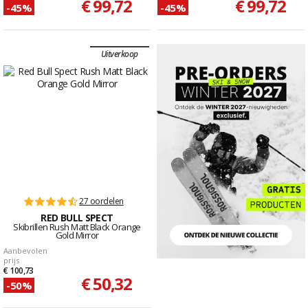
€ 99,72
€ 99,72
-45%
-45%
Uitverkoop
27 oordelen
RED BULL SPECT
Skibrillen Rush Matt Black Orange
Gold Mirror
Aanbevolen
prijs
€ 100,73
€ 50,32
-50%