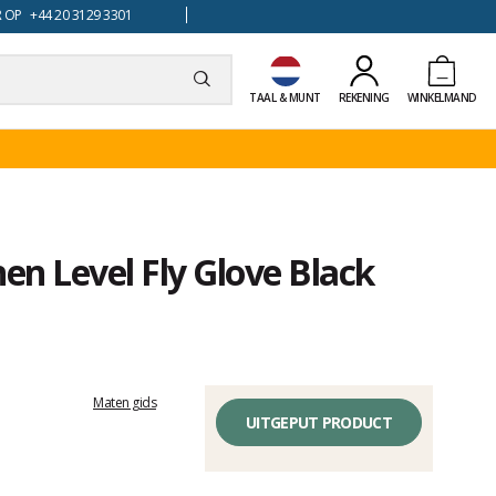
 OP +44 20 3129 3301
TAAL & MUNT
REKENING
WINKELMAND
n Level Fly Glove Black
Maten gids
UITGEPUT PRODUCT