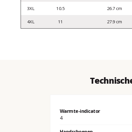
3XL
10.5
26.7 cm
4XL
11
27.9 cm
Technisch
Warmte-indicator
4
Handschoenen