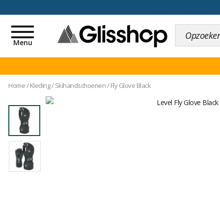
voor een 100 dagen inr
Toggle
navigation
Menu
Home
/
Kleding
/
Skihandschoenen
/
Fly Glove Black