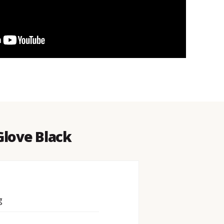
love Black
g