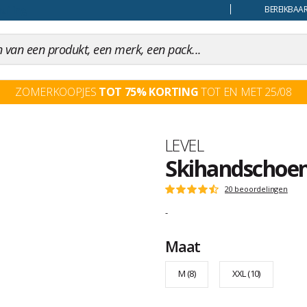
uiling
BEREIKBAAR
ZOMERKOOPJES
TOT 75% KORTING
TOT EN MET 25/08
Merk
LEVEL
Skihandschoene
Het
20 beoordelingen
Score
oordeel
:
-
van
4.7
klanten
op
Maat
5
M (8)
XXL (10)