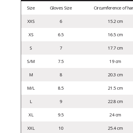
Size
Gloves Size
Circumference of ha
XXS
6
15.2 cm
XS
6.5
16.5 cm
S
7
17.7 cm
S/M
7.5
19 cm
M
8
20.3 cm
M/L
8.5
21.5 cm
L
9
22.8 cm
XL
9.5
24 cm
XXL
10
25.4 cm