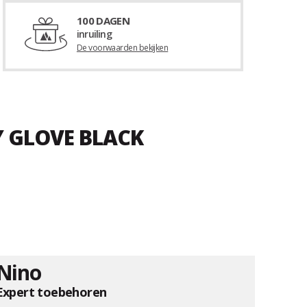
100 DAGEN
inruiling
De voorwaarden bekijken
Y GLOVE BLACK
Nino
Expert toebehoren