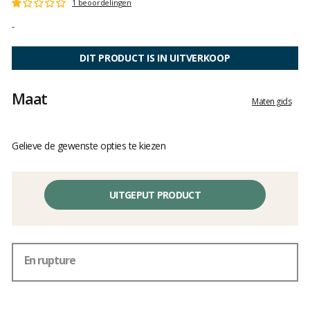
Het
1 beoordelingen
Score
oordeel
:
-
van
1
klanten
op
5
DIT PRODUCT IS IN UITVERKOOP
Maat
Maten gids
Gelieve de gewenste opties te kiezen
UITGEPUT PRODUCT
En rupture