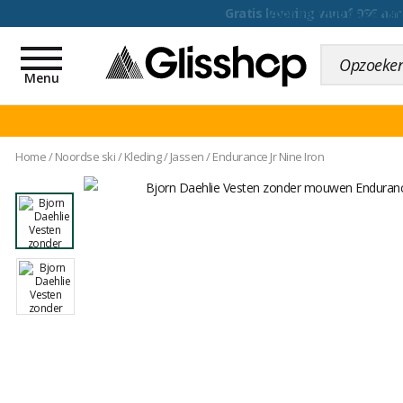
voor een 100 dagen inr
Toggle
navigation
Menu
Home
/
Noordse ski
/
Kleding
/
Jassen
/
Endurance Jr Nine Iron