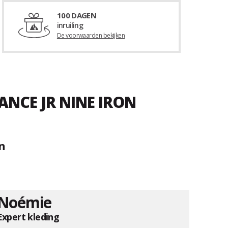
100 DAGEN
inruiling
De voorwaarden bekijken
ANCE JR NINE IRON
n
Noémie
Expert kleding