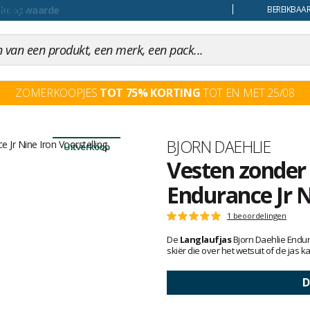
uiling
BEREIKBAAR
ZOMERKOOPJES
TOT 75% KORTING
TOT EN MET 25/08
Merk
BJORN DAEHLIE
Uitverkoop
Vesten zonder
Endurance Jr N
Het
1 beoordelingen
Score
oordeel
:
De
Langlaufjas
Bjorn Daehlie Endura
van
5
skiër die over het wetsuit of de jas
klanten
op
5
D