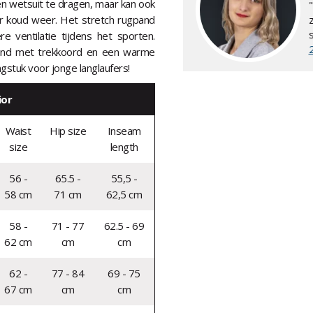
een wetsuit te dragen, maar kan ook
er koud weer. Het stretch rugpand
z
e ventilatie tijdens het sporten.
eband met trekkoord en een warme
gstuk voor jonge langlaufers!
ior
Waist
Hip size
Inseam
size
length
56 -
65.5 -
55,5 -
58 cm
71 cm
62,5 cm
58 -
71 - 77
62.5 - 69
62 cm
cm
cm
62 -
77 - 84
69 - 75
67 cm
cm
cm