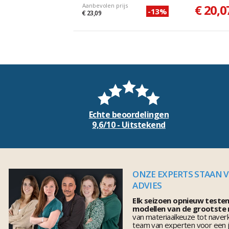
Aanbevolen prijs
€ 20,0
-13%
€ 23,09
Echte beoordelingen
9,6/10 - Uitstekend
ONZE EXPERTS STAAN 
ADVIES
Elk seizoen opnieuw teste
modellen van de grootste
van materiaalkeuze tot naver
team van experten voor een j