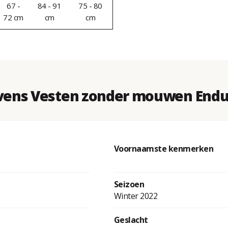
67 -
84 - 91
75 - 80
72 cm
cm
cm
ens Vesten zonder mouwen Endur
Voornaamste kenmerken
Seizoen
Winter 2022
Geslacht