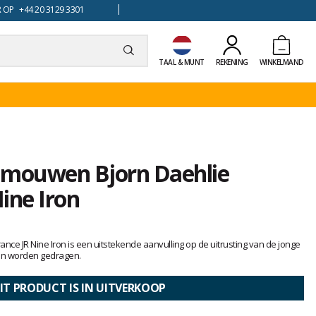
 OP +44 20 3129 3301
TAAL & MUNT
REKENING
WINKELMAND
 mouwen Bjorn Daehlie
ine Iron
nce JR Nine Iron is een uitstekende aanvulling op de uitrusting van de jonge
 kan worden gedragen.
IT PRODUCT IS IN UITVERKOOP