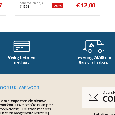
7
Aanbevolen prijs
€ 12,00
-20%
€ 15,02
Veilig betalen
Levering 24/48 uur
met kaart
thuis of afhaalpunt
VOOR U KLAAR VOOR
Via ons 
CO
n onze experten de nieuwe
 merken.
Onze belofte is simpel :
koop-dienst, U bijstaan met ons
uiste en aangepaste keuze bij
Infoline
va