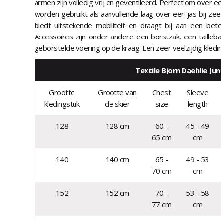
armen zijn volledig vrij en geventileerd. Perfect om over 
worden gebruikt als aanvullende laag over een jas bij ze
biedt uitstekende mobiliteit en draagt bij aan een beter
Accessoires zijn onder andere een borstzak, een taill
geborstelde voering op de kraag. Een zeer veelzijdig kledin
Textile Bjorn Daehlie Jun
Grootte
Grootte van
Chest
Sleeve
kledingstuk
de skiër
size
length
128
128 cm
60 -
45 - 49
65 cm
cm
140
140 cm
65 -
49 - 53
70 cm
cm
152
152 cm
70 -
53 - 58
77 cm
cm