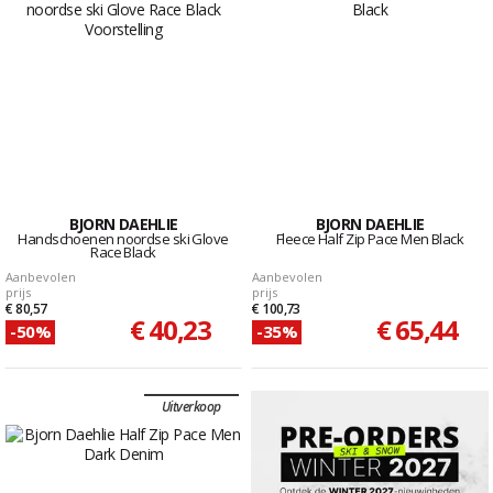
BJORN DAEHLIE
BJORN DAEHLIE
Handschoenen noordse ski Glove
Fleece Half Zip Pace Men Black
Race Black
Aanbevolen
Aanbevolen
prijs
prijs
€ 80,57
€ 100,73
€ 40,23
€ 65,44
-50%
-35%
Uitverkoop