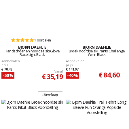
1 oordelen
BJORN DAEHLIE
BJORN DAEHLIE
Handschoenen noordse ski Glove
Broek noordse ski Pants Challenge
Race Light Black
Wmn Black
Aanbevolen
Aanbevolen
prijs
prijs
€ 70,48
€ 141,07
Vanaf
€ 84,60
€ 35,19
-50%
-40%
Uitverkoop