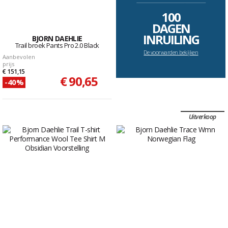
--------------------------------------------------------------------
100
DAGEN
INRUILING
BJORN DAEHLIE
Trail broek Pants Pro 2.0 Black
De voorwarden bekijken
Aanbevolen
prijs
€ 151,15
€ 90,65
-40%
Uitverkoop