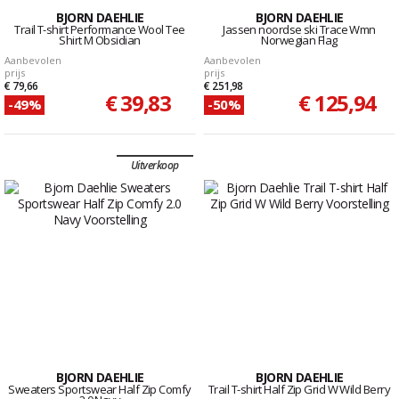
BJORN DAEHLIE
BJORN DAEHLIE
Trail T-shirt Performance Wool Tee
Jassen noordse ski Trace Wmn
Shirt M Obsidian
Norwegian Flag
Aanbevolen
Aanbevolen
prijs
prijs
€ 79,66
€ 251,98
€ 39,83
€ 125,94
-49%
-50%
Uitverkoop
BJORN DAEHLIE
BJORN DAEHLIE
Sweaters Sportswear Half Zip Comfy
Trail T-shirt Half Zip Grid W Wild Berry