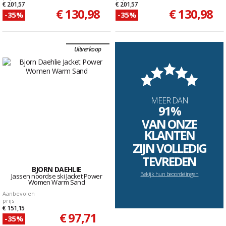
€ 201,57
€ 201,57
€ 130,98
€ 130,98
-35%
-35%
Uitverkoop
MEER DAN
91%
VAN ONZE
KLANTEN
ZIJN VOLLEDIG
TEVREDEN
BJORN DAEHLIE
Bekijk hun beoordelingen
Jassen noordse ski Jacket Power
Women Warm Sand
Aanbevolen
prijs
€ 151,15
€ 97,71
-35%