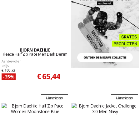
BJORN DAEHLIE
Fleece Half Zip Pace Men Dark Denim
Aanbevolen
prijs
€ 100,73
€ 65,44
-35%
Uitverkoop
Uitverkoop