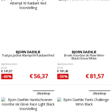
BJORN DAEHLIE
BJORN DAEHLIE
Trail jas Jacket Attempt W Raidiant Red
Broek noordse ski Flow Wmn
Black/Snow White
Aanbevolen
Aanbevolen
prijs
prijs
€ 141,07
€ 181,40
€ 56,37
€ 81,57
-60%
-55%
Uitverkoop
Uitverkoop