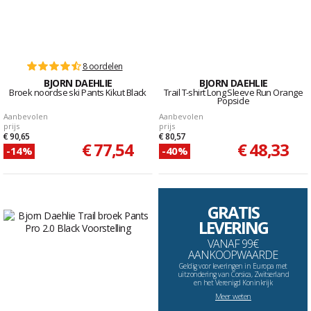
8 oordelen
BJORN DAEHLIE
BJORN DAEHLIE
Broek noordse ski Pants Kikut Black
Trail T-shirt Long Sleeve Run Orange
Popsicle
Aanbevolen
Aanbevolen
prijs
prijs
€ 90,65
€ 80,57
€ 77,54
€ 48,33
-14%
-40%
GRATIS
LEVERING
VANAF 99€
AANKOOPWAARDE
Geldig voor leveringen in Europa met
uitzondering van Corsica, Zwitserland
en het Verenigd Koninkrijk
Meer weten