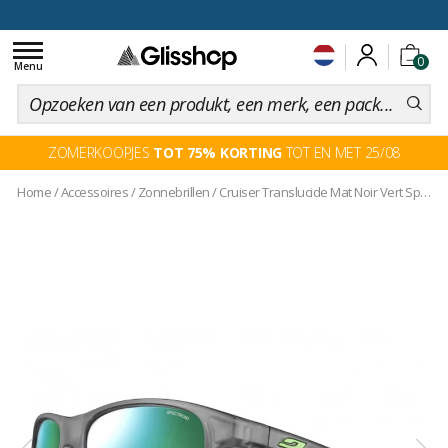
voor een 100 dagen inruiling
Toggle
0
navigation
Menu
ZOMERKOOPJES
TOT 75% KORTING
TOT EN MET 25/08
Home
/
Accessoires
/
Zonnebrillen
/
Cruiser Translucide Mat Noir Vert Spectron 3