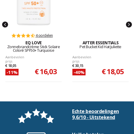
4 oordelen
EQ LOVE
AFTER ESSENTIALS
Zonnebrandcrème Stick Solaire
Pet Bucket Kid Hat Juliette
Coloré SPF50+ Turquoise
Aanbevolen
Aanbevolen
prijs
prijs
€ 18,05
€ 30,15
€ 16,03
€ 18,05
-11%
-40%
Echte beoordelingen
9,6/10 - Uitstekend