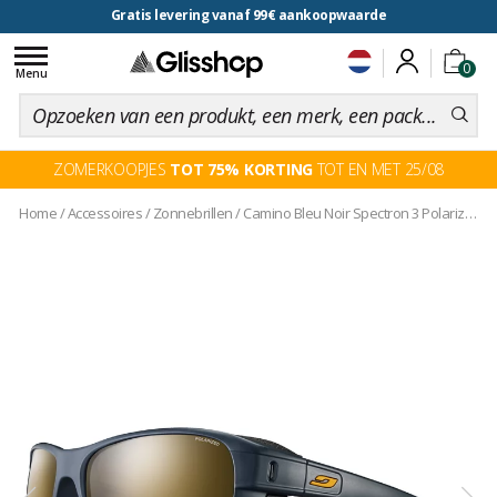
Gratis levering vanaf 99€ aankoopwaarde
voor een 100 dagen inruiling
Toggle
0
navigation
Menu
ZOMERKOOPJES
TOT 75% KORTING
TOT EN MET 25/08
Home
/
Accessoires
/
Zonnebrillen
/
Camino Bleu Noir Spectron 3 Polarized