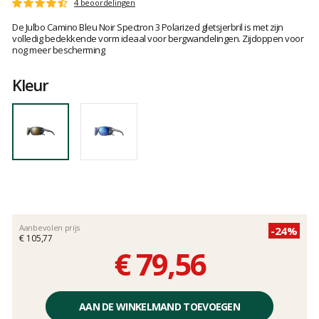
Het
4 beoordelingen
Score
oordeel
:
De Julbo Camino Bleu Noir Spectron 3 Polarized gletsjerbril is met zijn
van
4.2
volledig bedekkende vorm ideaal voor bergwandelingen. Zijdoppen voor
klanten
op
nog meer bescherming
5
Kleur
Aanbevolen prijs
-24%
€ 105,77
€ 79,56
Éénheidsprijs,
zonder
AAN DE WINKELMAND TOEVOEGEN
kosten