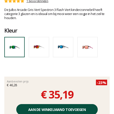
Het
1 beoordelingen
Score
oordeel
:
De Julbo Arcade Gris Vert Spectron 3 Flash Vert kinderzonnebril heeft
van
5
categorie 3 glazen en is ideaal om bij mooi weer een oogje in het zeil te
klanten
op
houden.
5
Kleur
Aanbevolen prijs
-23%
€ 46,28
€ 35,19
Éénheidsprijs,
zonder
AAN DE WINKELMAND TOEVOEGEN
kosten