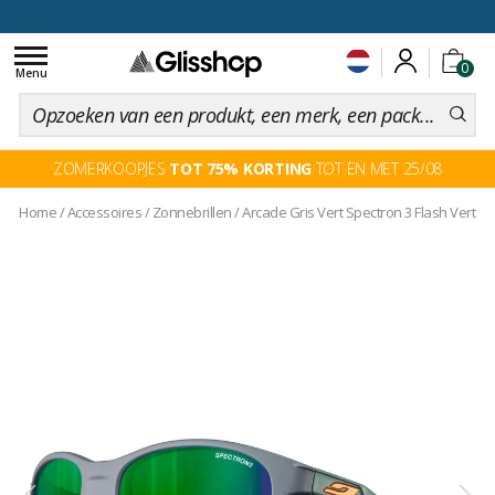
voor een 100 dagen inruiling
Toggle
0
navigation
Menu
ZOMERKOOPJES
TOT 75% KORTING
TOT EN MET 25/08
Home
/
Accessoires
/
Zonnebrillen
/
Arcade Gris Vert Spectron 3 Flash Vert