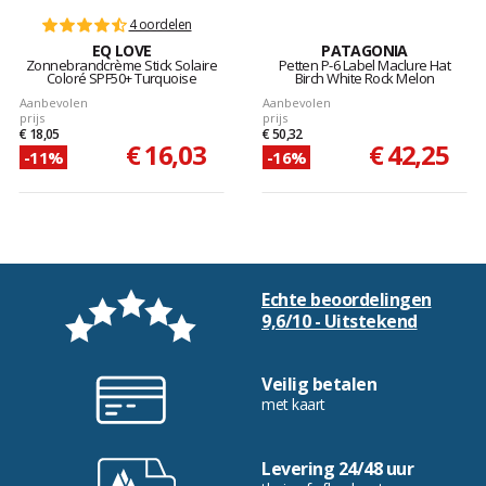
4 oordelen
EQ LOVE
PATAGONIA
Zonnebrandcrème Stick Solaire
Petten P-6 Label Maclure Hat
Coloré SPF50+ Turquoise
Birch White Rock Melon
Aanbevolen
Aanbevolen
prijs
prijs
€ 18,05
€ 50,32
€ 16,03
€ 42,25
-11%
-16%
Echte beoordelingen
9,6/10 - Uitstekend
Veilig betalen
met kaart
Levering 24/48 uur