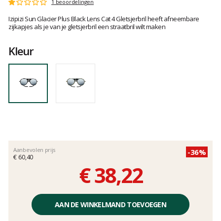
Het
1 beoordelingen
Score
oordeel
:
Izipizi Sun Glacier Plus Black Lens Cat 4 Gletsjerbril heeft afneembare
van
1
zijkapjes als je van je gletsjerbril een straatbril wilt maken
klanten
op
5
Kleur
Aanbevolen prijs
-36%
€ 60,40
€ 38,22
Éénheidsprijs,
zonder
AAN DE WINKELMAND TOEVOEGEN
kosten