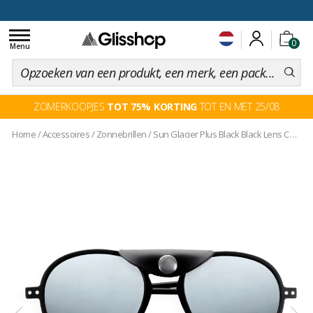
voor een 100 dagen inruiling
Toggle
0
navigation
Menu
ZOMERKOOPJES
TOT 75% KORTING
TOT EN MET 25/08
Home
/
Accessoires
/
Zonnebrillen
/
Sun Glacier Plus Black Black Lens Cat 4