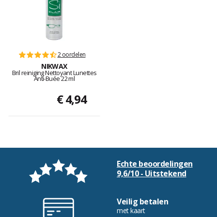
2 oordelen
NIKWAX
Bril reiniging Nettoyant Lunettes
Anti-Buée 22 ml
€ 4,94
Echte beoordelingen
9,6/10 - Uitstekend
Veilig betalen
met kaart