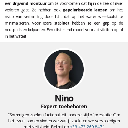
een
drijvend montuur
om te voorkomen dat hij in de zee of rivier
verloren gaat. Ze hebben ook
gepolariseerde lenzen
om het
risico van verblinding door licht dat op het water weerkaatst te
minimaliseren. Voor extra stabiliteit hebben ze een grip op de
neuspads en brilpunten. Een uitstekend model voor activiteiten op of
in het water!
Nino
Expert toebehoren
"Sommigen zoeken fuctionaliteit, andere stijl of prestatie. Om
het even, samen vinden we wat jij zoekt en we vervolledigen
met veiligheid. Bel mij op
+33 473 269 847
."