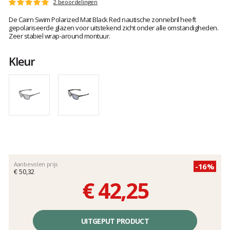
Het
2 beoordelingen
Score
oordeel
:
De Cairn Swim Polarized Mat Black Red nautische zonnebril heeft
van
5
gepolariseerde glazen voor uitstekend zicht onder alle omstandigheden.
klanten
op
Zeer stabiel wrap-around montuur.
5
Kleur
Aanbevolen prijs
-16%
€ 50,32
€ 42,25
Éénheidsprijs,
zonder
UITGEPUT PRODUCT
kosten