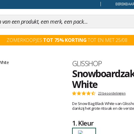
uiling
BEREIKBAAR
ZOMERKOOPJES
TOT 75% KORTING
TOT EN MET 25/08
Merk
GLISSHOP
Snowboardzakk
White
Het
23 beoordelingen
Score
oordeel
:
De Snow Bag Black White van Glisshop
van
4.6
dankzij het grote ritsvak en de vers
klanten
op
5
1.
Kleur