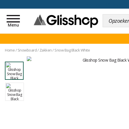
voor een 100 dagen inr
Toggle
navigation
Menu
Home
/
Snowboard
/
Zakken
/
Snow Bag Black White