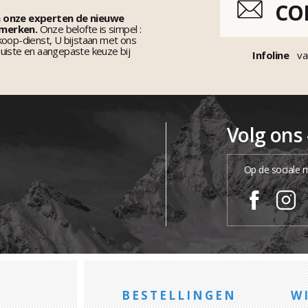
CO
n onze experten de nieuwe
 merken.
Onze belofte is simpel :
koop-dienst, U bijstaan met ons
uiste en aangepaste keuze bij
Infoline
va
Volg ons
Op de sociale 
BESTELLINGEN
WI