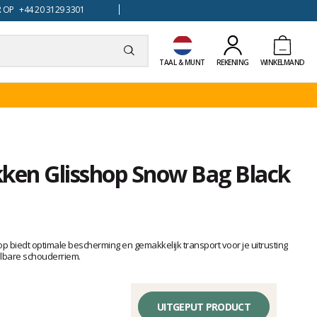
 OP +44 20 3129 3301
TAAL & MUNT
REKENING
WINKELMAND
en Glisshop Snow Bag Black
 biedt optimale bescherming en gemakkelijk transport voor je uitrusting
telbare schouderriem.
UITGEPUT PRODUCT