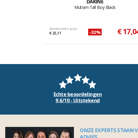
DAKINE
Mutsen Tall Boy Black
Aanbevolen prijs
€ 17,0
-32%
€ 25,11
Echte beoordelingen
9,6/10 - Uitstekend
ONZE EXPERTS STAAN 
ADVIES