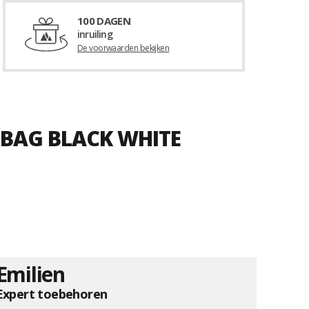
100 DAGEN
inruiling
De voorwaarden bekijken
 BAG BLACK WHITE
Emilien
Expert toebehoren