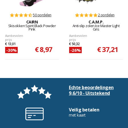
50 oordelen
2 oordelen
CAIRN
C.A.M.P.
Skisokken Spirit Black Powder
Anti-slip zolen Ice Master Light
Pink
Gris
Aanbevolen
Aanbevolen
prijs
prijs
€ 13,01
€ 50,32
€ 8,97
€ 37,21
-30%
-26%
Echte beoordelingen
9,6/10 - Uitstekend
Veilig betalen
met kaart