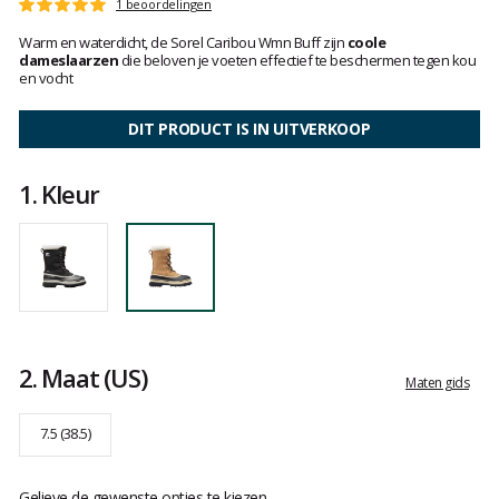
Het
1 beoordelingen
Score
oordeel
:
Warm en waterdicht, de Sorel Caribou Wmn Buff zijn
coole
van
5
dameslaarzen
die beloven je voeten effectief te beschermen tegen kou
klanten
op
en vocht
5
DIT PRODUCT IS IN UITVERKOOP
1.
Kleur
2.
Maat
(US)
Maten gids
7.5 (38.5)
Gelieve de gewenste opties te kiezen