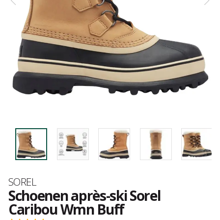
Merk
SOREL
Schoenen après-ski Sorel
Caribou Wmn Buff