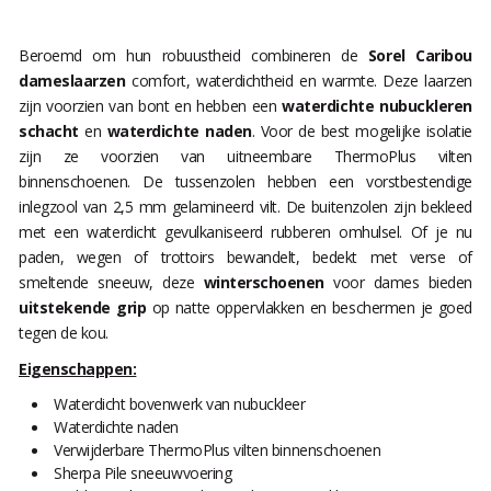
Beroemd om hun robuustheid combineren de
Sorel Caribou
dameslaarzen
comfort, waterdichtheid en warmte. Deze laarzen
zijn voorzien van bont en hebben een
waterdichte nubuckleren
schacht
en
waterdichte naden
. Voor de best mogelijke isolatie
zijn ze voorzien van uitneembare ThermoPlus vilten
binnenschoenen. De tussenzolen hebben een vorstbestendige
inlegzool van 2,5 mm gelamineerd vilt. De buitenzolen zijn bekleed
met een waterdicht gevulkaniseerd rubberen omhulsel. Of je nu
paden, wegen of trottoirs bewandelt, bedekt met verse of
smeltende sneeuw, deze
winterschoenen
voor dames bieden
uitstekende grip
op natte oppervlakken en beschermen je goed
tegen de kou.
Eigenschappen:
Waterdicht bovenwerk van nubuckleer
Waterdichte naden
Verwijderbare ThermoPlus vilten binnenschoenen
Sherpa Pile sneeuwvoering