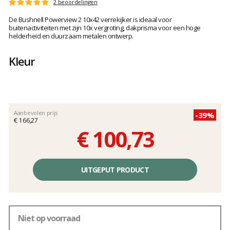
Het
2 beoordelingen
Score
oordeel
:
De Bushnell Powerview 2 10x42 verrekijker is ideaal voor
van
5
buitenactiviteiten met zijn 10x vergroting, dakprisma voor een hoge
klanten
op
helderheid en duurzaam metalen ontwerp.
5
Kleur
Aanbevolen prijs
-39%
€ 166,27
€ 100,73
Éénheidsprijs,
zonder
UITGEPUT PRODUCT
kosten
Niet op voorraad