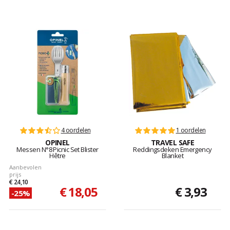
4 oordelen
1 oordelen
OPINEL
TRAVEL SAFE
Messen N°8 Picnic Set Blister
Reddingsdeken Emergency
Hêtre
Blanket
Aanbevolen
prijs
€ 24,10
€ 18,05
€ 3,93
-25%