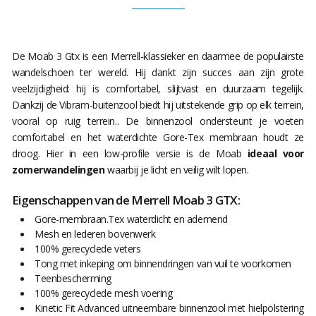
De Moab 3 Gtx is een Merrell-klassieker en daarmee de populairste
wandelschoen ter wereld. Hij dankt zijn succes aan zijn grote
veelzijdigheid: hij is comfortabel, slijtvast en duurzaam tegelijk.
Dankzij de Vibram-buitenzool biedt hij uitstekende grip op elk terrein,
vooral op ruig terrein.. De binnenzool ondersteunt je voeten
comfortabel en het waterdichte Gore-Tex membraan houdt ze
droog. Hier in een low-profile versie is de Moab
ideaal voor
zomerwandelingen
waarbij je licht en veilig wilt lopen.
Eigenschappen van de Merrell Moab 3 GTX:
Gore-membraan.Tex waterdicht en ademend
Mesh en lederen bovenwerk
100% gerecyclede veters
Tong met inkeping om binnendringen van vuil te voorkomen
Teenbescherming
100% gerecyclede mesh voering
Kinetic Fit Advanced uitneembare binnenzool met hielpolstering