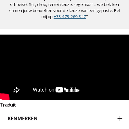
schoeisel. Stijl, drop, terreinkeuze, regelmaat ... we bekijken
samen jouw behoeften voor de keuze van een gepaste. Bel
mij op
+33 473 269 847
"
Traduit
KENMERKEN