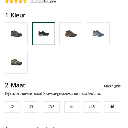
Het
32 beoordelingen
Score
oordeel
:
van
1.
Kleur
4.7
klanten
op
5
2.
Maat
Maten gids
Wij raden u aan een maat boven uw gewone schoenmaat te kiezen.
42
43
43.5
44
44.5
46