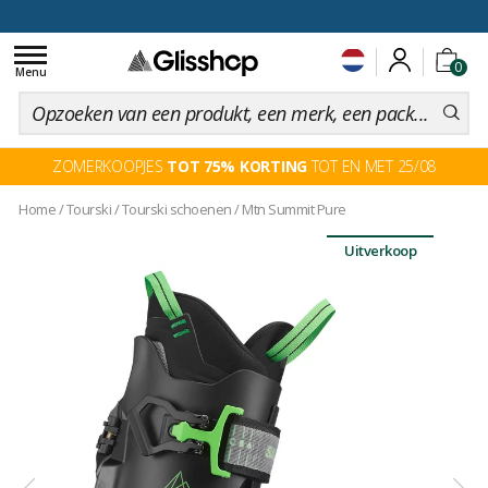
voor een 100 dagen inruiling
Toggle
0
navigation
Menu
ZOMERKOOPJES
TOT 75% KORTING
TOT EN MET 25/08
Home
/
Tourski
/
Tourski schoenen
/
Mtn Summit Pure
Uitverkoop