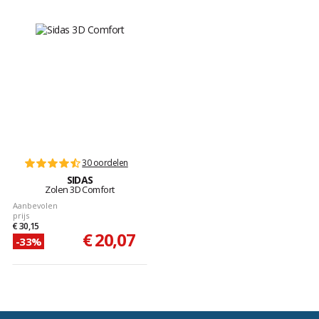
30 oordelen
SIDAS
Zolen 3D Comfort
Aanbevolen
prijs
€ 30,15
€ 20,07
-33%