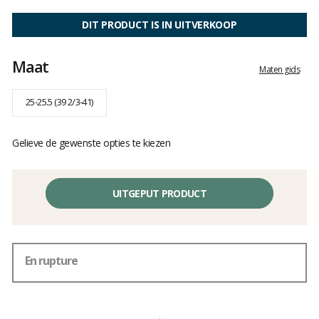
Het
oordeel
DIT PRODUCT IS IN UITVERKOOP
van
klanten
Maat
Maten gids
25-25.5 (39 2/3-41)
Gelieve de gewenste opties te kiezen
UITGEPUT PRODUCT
En rupture