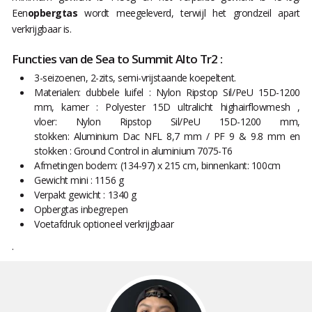
Een
opbergtas
wordt meegeleverd, terwijl het grondzeil apart
verkrijgbaar is.
Functies van de Sea to Summit Alto Tr2 :
3-seizoenen, 2-zits, semi-vrijstaande koepeltent.
Materialen:
dubbele luifel : Nylon Ripstop Sil/PeU 15D-1200
mm, kamer
: Polyester 15D ultralicht highairflowmesh ,
vloer: Nylon Ripstop Sil/PeU 15D-1200 mm,
stokken: Aluminium Dac NFL 8,7 mm / PF 9 & 9.8 mm en
stokken : Ground Control in aluminium 7075-T6
Afmetingen bodem: (134-97) x 215 cm, binnenkant: 100cm
Gewicht mini : 1156 g
Verpakt gewicht : 1340 g
Opbergtas inbegrepen
Voetafdruk optioneel verkrijgbaar
.