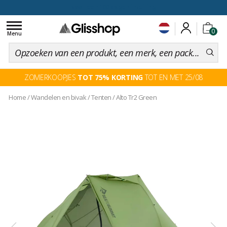
voor een 100 dagen inruiling
Toggle
0
navigation
Menu
ZOMERKOOPJES
TOT 75% KORTING
TOT EN MET 25/08
Home
/
Wandelen en bivak
/
Tenten
/
Alto Tr2 Green