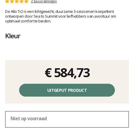
Het
2 beoordelingen
Score
oordeel
:
De Alto Tr2 is een lichtgewicht, duurzame 3-seizoenen koepeltent
van
5
ontworpen door Sea to Summit voor liefhebbers van avontuur om
klanten
op
optimaal comfort te bieden.
5
Kleur
€ 584,73
Éénheidsprijs,
zonder
UITGEPUT PRODUCT
kosten
Niet op voorraad