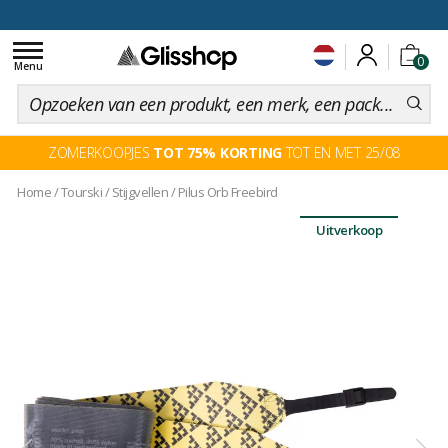
voor een 100 dagen inruiling
Toggle
0
navigation
Menu
ZOMERKOOPJES
TOT 75% KORTING
TOT EN MET 25/08
Home
/
Tourski
/
Stijgvellen
/
Pilus Orb Freebird
Uitverkoop