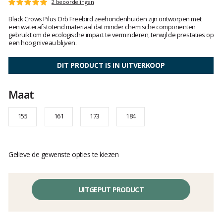
Het
2 beoordelingen
Score
oordeel
:
Black Crows Pilus Orb Freebird zeehondenhuiden zijn ontworpen met
van
5
een waterafstotend materiaal dat minder chemische componenten
klanten
op
gebruikt om de ecologische impact te verminderen, terwijl de prestaties op
5
een hoog niveau blijven.
DIT PRODUCT IS IN UITVERKOOP
Maat
155
161
173
184
Gelieve de gewenste opties te kiezen
UITGEPUT PRODUCT