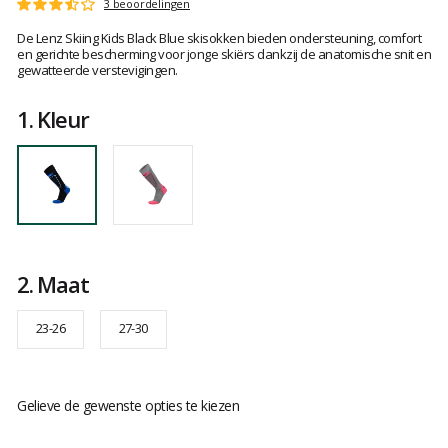
Het
3 beoordelingen
Score
oordeel
:
De Lenz Skiing Kids Black Blue skisokken bieden ondersteuning, comfort
van
3.6
en gerichte bescherming voor jonge skiërs dankzij de anatomische snit en
klanten
op
gewatteerde verstevigingen.
5
1.
Kleur
2.
Maat
23-26
27-30
Gelieve de gewenste opties te kiezen