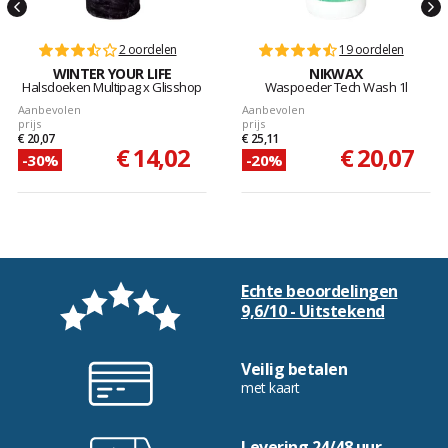
2 oordelen
19 oordelen
WINTER YOUR LIFE
NIKWAX
Halsdoeken Multipag x Glisshop
Waspoeder Tech Wash 1l
Aanbevolen
Aanbevolen
prijs
prijs
€ 20,07
€ 25,11
€ 14,02
€ 20,07
-30%
-20%
Echte beoordelingen
9,6/10 - Uitstekend
Veilig betalen
met kaart
Levering 24/48 uur