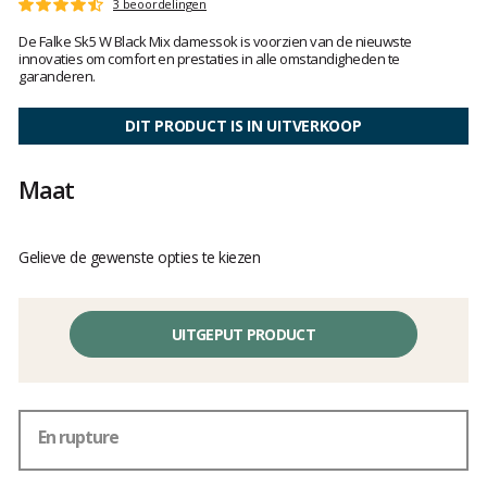
Het
3 beoordelingen
Score
oordeel
:
De Falke Sk5 W Black Mix damessok is voorzien van de nieuwste
van
4.6
innovaties om comfort en prestaties in alle omstandigheden te
klanten
op
garanderen.
5
DIT PRODUCT IS IN UITVERKOOP
Maat
Gelieve de gewenste opties te kiezen
UITGEPUT PRODUCT
En rupture