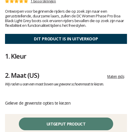
Het
1 beoordelingen
Score
oordeel
:
Ontworpen voor beginnende rijders die op zoek zijn naar een
van
5
geruststellende, duurzame laars, zullen de DC Women Phase Pro Boa
klanten
op
Black Light Grey boots ook ervaren rijders bevallen die op zoek zijn naar
5
flexibiliteit en functionaliteit tijdens het freestylen.
DIT PRODUCT IS IN UITVERKOOP
1.
Kleur
2.
Maat
(US)
Maten gids
Wij raden u aan een maat boven uw gewone schoenmaat te kiezen.
Gelieve de gewenste opties te kiezen
UITGEPUT PRODUCT