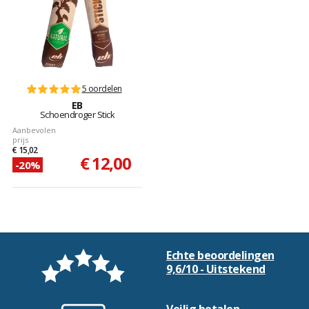
5 oordelen
EB
Schoendroger Stick
Aanbevolen
prijs
€ 15,02
€ 12,00
-20%
Echte beoordelingen
9,6/10 - Uitstekend