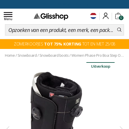
voor een 100 dagen inruiling
Toggle
0
navigation
Menu
ZOMERKOOPJES
TOT 75% KORTING
TOT EN MET 25/08
Home
/
Snowboard
/
Snowboard boots
/
Women Phase Pro Boa Step On Black Light Grey
Uitverkoop