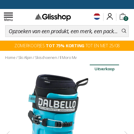
voor een 100 dagen inruiling
Toggle
0
navigation
Menu
ZOMERKOOPJES
TOT 75% KORTING
TOT EN MET 25/08
Home
/
Ski Alpin
/
Skischoenen
/
Il Moro Mv
Uitverkoop