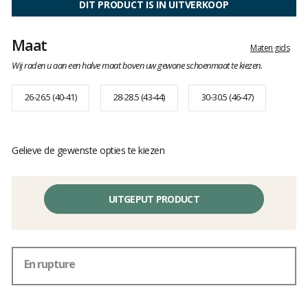
DIT PRODUCT IS IN UITVERKOOP
van
klanten
Maat
Maten gids
Wij raden u aan een halve maat boven uw gewone schoenmaat te kiezen.
26-26.5 (40-41)
28-28.5 (43-44)
30-30.5 (46-47)
Gelieve de gewenste opties te kiezen
UITGEPUT PRODUCT
En rupture