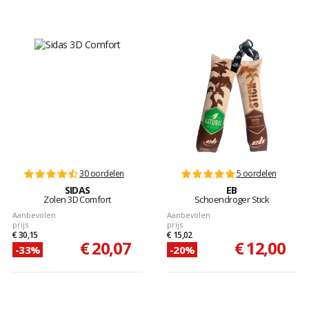
30 oordelen
5 oordelen
SIDAS
EB
Zolen 3D Comfort
Schoendroger Stick
Aanbevolen
Aanbevolen
prijs
prijs
€ 30,15
€ 15,02
€ 20,07
€ 12,00
-33%
-20%