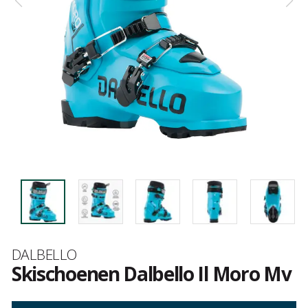
Merk
DALBELLO
Skischoenen Dalbello Il Moro Mv
Het
oordeel