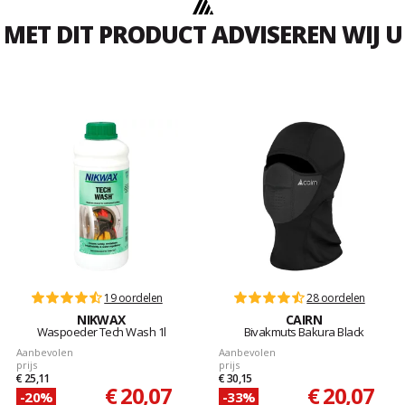
MET DIT PRODUCT ADVISEREN WIJ U
19 oordelen
28 oordelen
NIKWAX
CAIRN
Waspoeder Tech Wash 1l
Bivakmuts Bakura Black
Aanbevolen
Aanbevolen
prijs
prijs
€ 25,11
€ 30,15
€ 20,07
€ 20,07
-20%
-33%