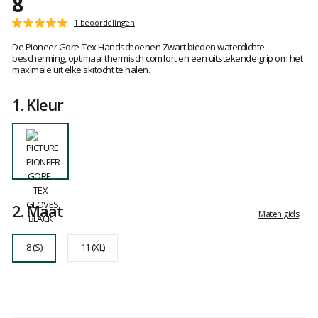
8
Referte
GT0189
Het
1 beoordelingen
Score
8
oordeel
:
De Pioneer Gore-Tex Handschoenen Zwart bieden waterdichte
van
5
bescherming, optimaal thermisch comfort en een uitstekende grip om het
klanten
op
maximale uit elke skitocht te halen.
5
1.
Kleur
2.
Maat
Maten gids
8 (S)
11 (XL)