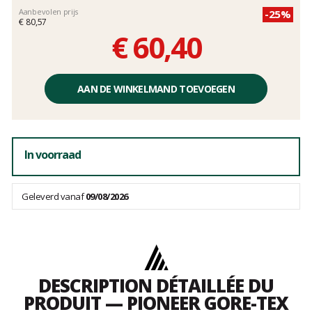
Aanbevolen prijs
-25%
€ 80,57
€ 60,40
Éénheidsprijs,
zonder
AAN DE WINKELMAND TOEVOEGEN
kosten
In voorraad
Geleverd vanaf
09/08/2026
DESCRIPTION DÉTAILLÉE DU
PRODUIT — PIONEER GORE-TEX