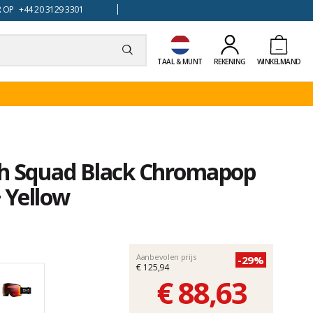
 OP +44 20 3129 3301
TAAL & MUNT
REKENING
WINKELMAND
ith Squad Black Chromapop
 Yellow
Aanbevolen prijs
-29%
€ 125,94
€ 88,63