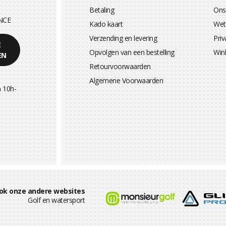
Betaling
Ons
NCE
Kado kaart
Wett
Verzending en levering
Priv
E
Opvolgen van een bestelling
Win
EN
Retourvoorwaarden
Algemene Voorwaarden
 10h-
ok onze andere websites
Golf en watersport