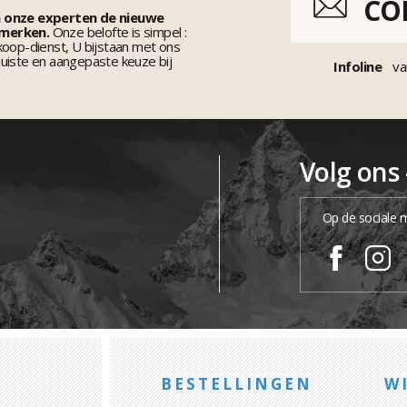
CO
n onze experten de nieuwe
 merken.
Onze belofte is simpel :
koop-dienst, U bijstaan met ons
uiste en aangepaste keuze bij
Infoline
va
Volg ons
Op de sociale 
BESTELLINGEN
WI