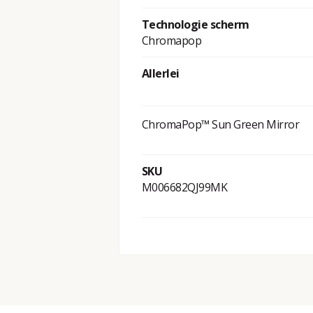
Technologie scherm
Chromapop
Allerlei
ChromaPop­™ Sun Green Mirror
SKU
M006682QJ99MK