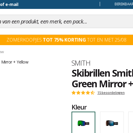
 of e-mail
BEREIKBAAR
ZOMERKOOPJES
TOT 75% KORTING
TOT EN MET 25/08
low
Merk
SMITH
Skibrillen Sm
Green Mirror +
Het
15 beoordelingen
Score
oordeel
:
van
Kleur
4.9
klanten
op
5