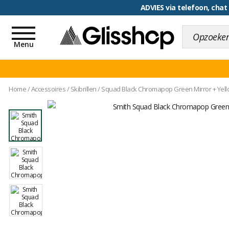
ADVIES via telefoon, chat
Toggle
navigation
Menu
Home
/
Accessoires
/
Skibrillen
/
Squad Black Chromapop Green Mirror + Yel