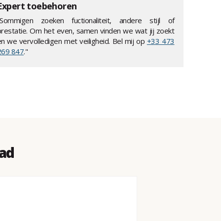
Expert toebehoren
"Sommigen zoeken fuctionaliteit, andere stijl of
prestatie. Om het even, samen vinden we wat jij zoekt
en we vervolledigen met veiligheid. Bel mij op
+33 473
269 847
."
uad