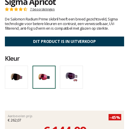
Sigma Apricot
Het
7 beoordelingen
Score
oordeel
:
De Salomon Radium Prime skibril heeft een breed gezichtsveld, Sigma
van
4.5
technologie voor betere kleuren en contrast, een verwisselbaar, UV-
klanten
op
filterend, anti-fog scherm en is compatibel met glazen op sterkte.
5
DIT PRODUCT IS IN UITVERKOOP
Kleur
Aanbevolen prijs
-45%
€ 262,07