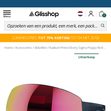
voor een 100 dagen inruiling
Toggle
0
navigation
Menu
ZOMERKOOPJES
TOT 75% KORTING
TOT EN MET 25/08
Home
/
Accessoires
/
Skibrillen
/
Radium Prime Ebony Sigma Poppy Red + Sigma Apricot
Uitverkoop