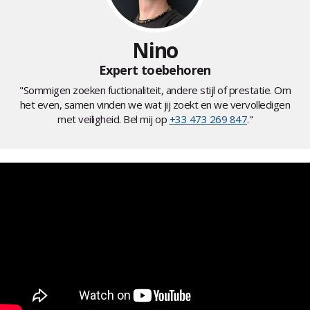
Nino
Expert toebehoren
"Sommigen zoeken fuctionaliteit, andere stijl of prestatie. Om
het even, samen vinden we wat jij zoekt en we vervolledigen
met veiligheid. Bel mij op
+33 473 269 847
."