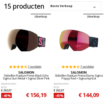
15 producten
Beste Verkoop
Uitverkoop
Uitverkoop
7 oordelen
7 oordelen
SALOMON
SALOMON
Skibrillen Radium Prime Black Echo
Skibrillen Radium Prime Ebony Sigma
Sigma Gun Metal + Sigma Silver Pink
Poppy Red + Sigma Apricot
Aanbevolen
Aanbevolen
prijs
prijs
€ 262,07
€ 262,07
€ 156,19
€ 144,09
-40%
-45%