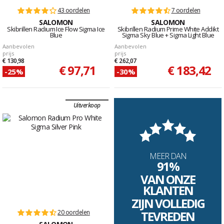
43 oordelen
7 oordelen
SALOMON
SALOMON
Skibrillen Radium Ice Flow Sigma Ice
Skibrillen Radium Prime White Addikt
Blue
Sigma Sky Blue + Sigma Light Blue
Aanbevolen
Aanbevolen
prijs
prijs
€ 130,98
€ 262,07
€ 97,71
€ 183,42
-25%
-30%
Uitverkoop
MEER DAN
91%
VAN ONZE
KLANTEN
ZIJN VOLLEDIG
20 oordelen
TEVREDEN