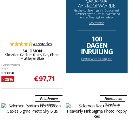
VANAF 99€
AANKOOPWAARDE
Geldig voor leveringen in Europa met
uitzondering van Corsica, Zwitserland
en het Verenigd Koninkrijk
Meer weten
--------------------------------------------------------------------
100
DAGEN
43 oordelen
INRUILING
SALOMON
Skibrillen Radium Rainy Day Photo
Multilayer Blue
De voorwarden bekijken
Aanbevolen
prijs
€ 130,98
€ 97,71
-25%
Fotochroom
Fotochroom
Uitverkoop
Uitverkoop