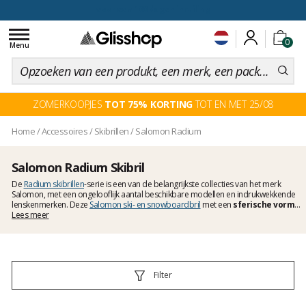
voor een 100 dagen inruiling
Toggle
0
navigation
Menu
ZOMERKOOPJES
TOT 75% KORTING
TOT EN MET 25/08
Home
/
Accessoires
/
Skibrillen
/
Salomon Radium
Salomon Radium Skibril
De
Radium skibrillen
-serie is een van de belangrijkste collecties van het merk
Salomon, met een ongelooflijk aantal beschikbare modellen en indrukwekkende
lenskenmerken. Deze
Salomon ski- en snowboardbril
met een
sferische vorm
biedt een onberispelijk
Lees meer
panoramisch zicht
met een breed gezichtsveld. Zo zie
je altijd duidelijk wat er van de zijkanten en van achteren komt als je je hoofd
draait. Voeg daarbij een hoogwaardige, drielaagse schuimlaag met meerdere
dichtheden voor voortdurend comfort en een efficiënte interne ventilatie, en je
hebt een perfecte bril voor lange dagen op de piste.
Filter