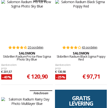
Uitverkoop
20 oordelen
43 oordelen
SALOMON
SALOMON
Skibrillen Radium Pro Ice Flow Sigma
Skibrillen Radium Black Sigma Poppy
Photo Sky Blue
Red
Aanbevolen
Aanbevolen
prijs
prijs
€ 201,57
€ 130,98
€ 120,90
€ 97,71
-40%
-25%
Fotochroom
GRATIS
LEVERING