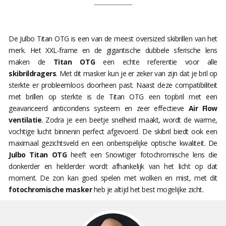
De Julbo Titan OTG is een van de meest oversized skibrillen van het
merk. Het XXL-frame en de gigantische dubbele sferische lens
maken de
Titan OTG
een echte referentie voor alle
skibrildragers
. Met dit masker kun je er zeker van zijn dat je bril op
sterkte er probleemloos doorheen past. Naast deze compatibiliteit
met brillen op sterkte is de Titan OTG een topbril met een
geavanceerd anticondens systeem en zeer effectieve
Air Flow
ventilatie
. Zodra je een beetje snelheid maakt, wordt de warme,
vochtige lucht binnenin perfect afgevoerd. De skibril biedt ook een
maximaal gezichtsveld en een onberispelijke optische kwaliteit. De
Julbo Titan OTG
heeft een Snowtiger fotochromische lens die
donkerder en helderder wordt afhankelijk van het licht op dat
moment. De zon kan goed spelen met wolken en mist, met dit
fotochromische masker
heb je altijd het best mogelijke zicht.