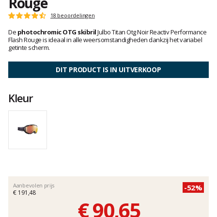
Rouge
Het
18 beoordelingen
Score
oordeel
:
De
photochromic OTG skibril
Julbo Titan Otg Noir Reactiv Performance
van
4.6
Flash Rouge is ideaal in alle weersomstandigheden dankzij het variabel
klanten
op
getinte scherm.
5
DIT PRODUCT IS IN UITVERKOOP
Kleur
Aanbevolen prijs
-52%
€ 191,48
€ 90,65