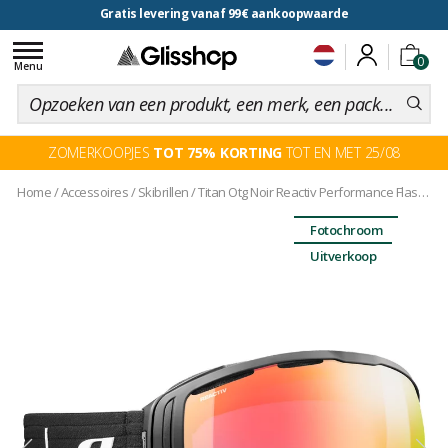
Gratis levering vanaf 99€ aankoopwaarde
voor een 100 dagen inruiling
Toggle
0
navigation
Menu
ZOMERKOOPJES
TOT 75% KORTING
TOT EN MET 25/08
Home
/
Accessoires
/
Skibrillen
/
Titan Otg Noir Reactiv Performance Flash Rouge
Fotochroom
Uitverkoop