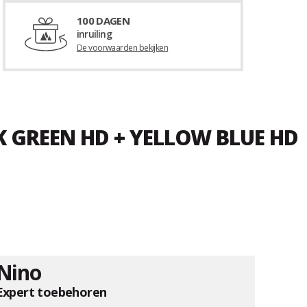
100 DAGEN
inruiling
De voorwaarden bekijken
K GREEN HD + YELLOW BLUE HD
Nino
Expert toebehoren