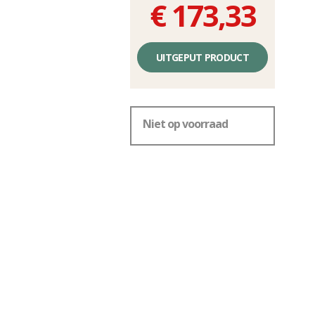
€ 173,33
Éénheidsprijs,
zonder
UITGEPUT PRODUCT
kosten
Niet op voorraad