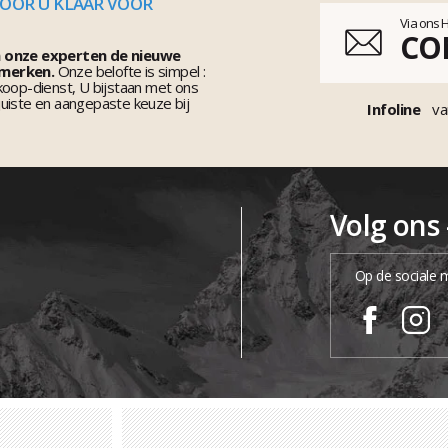
VOOR U KLAAR VOOR
Via ons 
CO
n onze experten de nieuwe
 merken.
Onze belofte is simpel :
koop-dienst, U bijstaan met ons
uiste en aangepaste keuze bij
Infoline
va
Volg ons
Op de sociale 