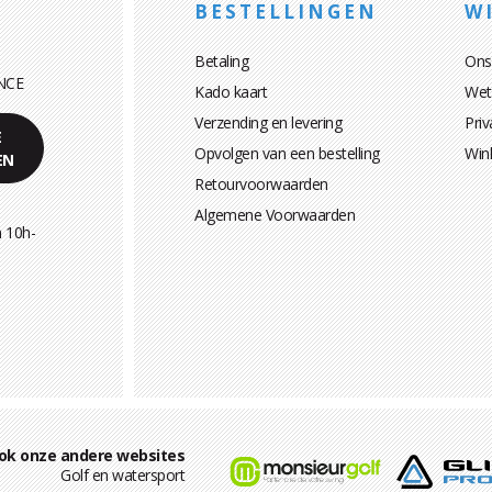
BESTELLINGEN
WI
Betaling
Ons
NCE
Kado kaart
Wett
Verzending en levering
Priv
E
Opvolgen van een bestelling
Win
EN
Retourvoorwaarden
Algemene Voorwaarden
 10h-
ok onze andere websites
Golf en watersport