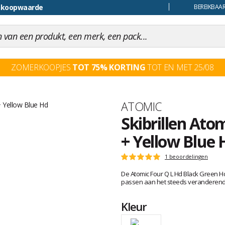
ankoopwaarde
uiling
BEREIKBAAR
ZOMERKOOPJES
TOT 75% KORTING
TOT EN MET 25/08
Merk
ATOMIC
Skibrillen Ato
+ Yellow Blue 
Het
1 beoordelingen
Score
oordeel
:
De Atomic Four Q L Hd Black Green Hd
van
5
passen aan het steeds veranderend
klanten
op
5
Kleur