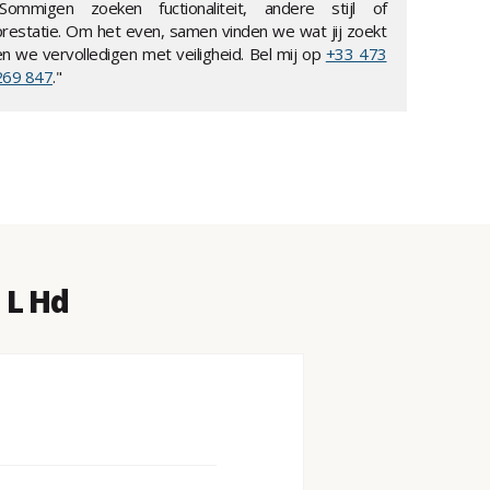
"Sommigen zoeken fuctionaliteit, andere stijl of
prestatie. Om het even, samen vinden we wat jij zoekt
en we vervolledigen met veiligheid. Bel mij op
+33 473
269 847
."
 L Hd