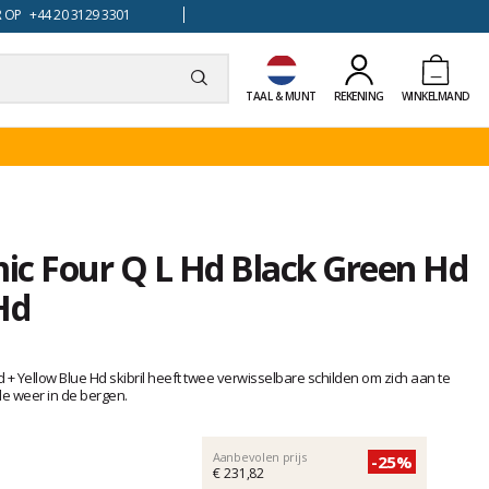
 OP +44 20 3129 3301
TAAL & MUNT
REKENING
WINKELMAND
mic Four Q L Hd Black Green Hd
Hd
 + Yellow Blue Hd skibril heeft twee verwisselbare schilden om zich aan te
e weer in de bergen.
Aanbevolen prijs
-25%
€ 231,82