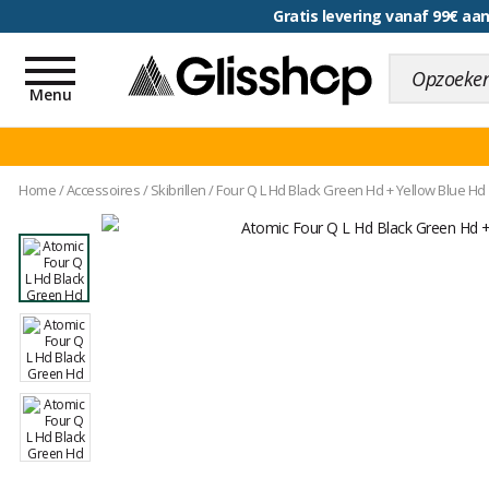
Gratis levering vanaf 99€ a
voor een 100 dagen inr
Toggle
navigation
Menu
Home
/
Accessoires
/
Skibrillen
/
Four Q L Hd Black Green Hd + Yellow Blue Hd