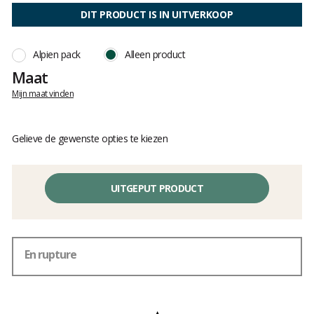
:
van
4
DIT PRODUCT IS IN UITVERKOOP
klanten
op
5
Alpien pack
Alleen product
Maat
Mijn maat vinden
Gelieve de gewenste opties te kiezen
UITGEPUT PRODUCT
En rupture