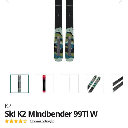
Merk
K2
Ski K2 Mindbender 99Ti W
Het
1 beoordelingen
Score
oordeel