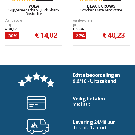
VOLA
BLACK CROWS
Slijpgereedschap Quick Sharp
Stokken Meta Mint White
Basic - file
Aanbevolen
Aanbevolen
prijs
prijs
€ 20,07
€ 55,36
€ 14,02
€ 40,23
-30%
-27%
Echte beoordelingen
9,6/10 - Uitstekend
Veilig betalen
met kaart
Levering 24/48 uur
thuis of afhaalpunt