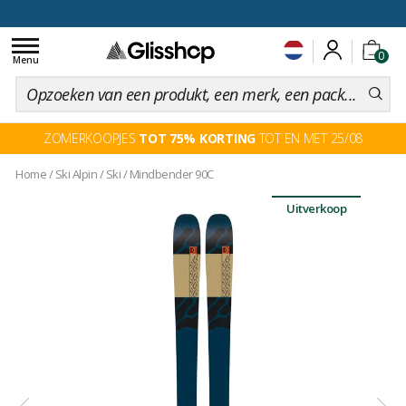
voor een 100 dagen inruiling
Toggle
0
navigation
Menu
ZOMERKOOPJES
TOT 75% KORTING
TOT EN MET 25/08
Home
/
Ski Alpin
/
Ski
/
Mindbender 90C
Uitverkoop