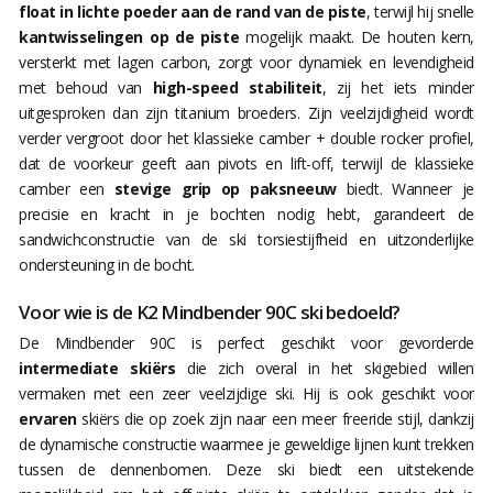
float in lichte poeder aan de rand van de piste
, terwijl hij snelle
kantwisselingen op de piste
mogelijk maakt. De houten kern,
versterkt met lagen carbon, zorgt voor dynamiek en levendigheid
met behoud van
high-speed stabiliteit
, zij het iets minder
uitgesproken dan zijn titanium broeders. Zijn veelzijdigheid wordt
verder vergroot door het klassieke camber + double rocker profiel,
dat de voorkeur geeft aan pivots en lift-off, terwijl de klassieke
camber een
stevige grip op paksneeuw
biedt. Wanneer je
precisie en kracht in je bochten nodig hebt, garandeert de
sandwichconstructie van de ski torsiestijfheid en uitzonderlijke
ondersteuning in de bocht.
Voor wie is de K2 Mindbender 90C ski bedoeld?
De Mindbender 90C is perfect geschikt voor gevorderde
intermediate skiërs
die zich overal in het skigebied willen
vermaken met een zeer veelzijdige ski. Hij is ook geschikt voor
ervaren
skiërs die op zoek zijn naar een meer freeride stijl, dankzij
de dynamische constructie waarmee je geweldige lijnen kunt trekken
tussen de dennenbomen. Deze ski biedt een uitstekende