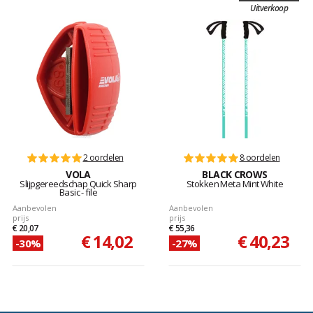
Uitverkoop
2 oordelen
8 oordelen
VOLA
BLACK CROWS
Slijpgereedschap Quick Sharp
Stokken Meta Mint White
Basic - file
Aanbevolen
Aanbevolen
prijs
prijs
€ 20,07
€ 55,36
€ 14,02
€ 40,23
-30%
-27%