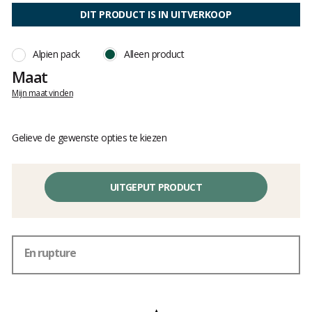
:
van
4.9
DIT PRODUCT IS IN UITVERKOOP
klanten
op
5
Alpien pack
Alleen product
Maat
Mijn maat vinden
Gelieve de gewenste opties te kiezen
UITGEPUT PRODUCT
En rupture