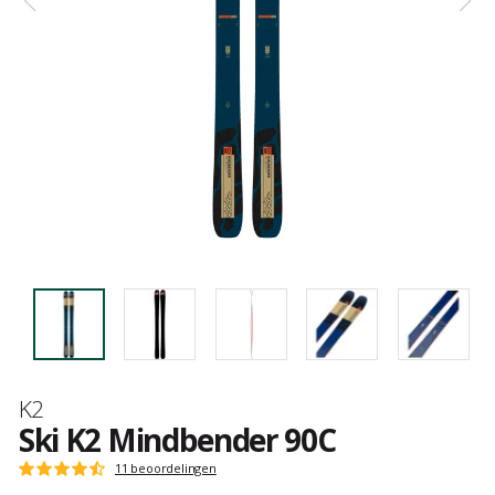
Merk
K2
Ski K2 Mindbender 90C
Het
11 beoordelingen
Score
oordeel