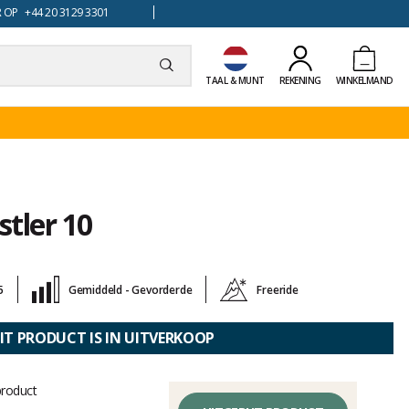
 OP +44 20 3129 3301
TAAL & MUNT
REKENING
WINKELMAND
stler 10
5
Gemiddeld - Gevorderde
Freeride
IT PRODUCT IS IN UITVERKOOP
product