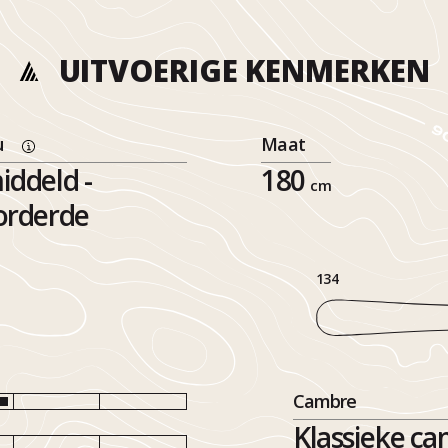
UITVOERIGE KENMERKEN
u
Maat
ddeld -
180
cm
orderde
134
Cambre
Klassieke ca