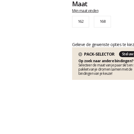
Maat
Mijn maat vinden
162
168
Gelieve de gewenste opties te kie
PACK-SELECTOR
Stel uw
Op zoek naar andere bindingen?
Selecteer de maat van je paar ski's en s
pakket van je dromen samen met de
bindingen van je keuze!