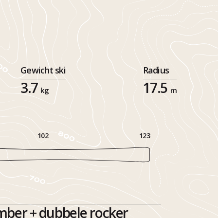
Gewicht ski
Radius
3.7
17.5
kg
m
102
123
mber + dubbele rocker