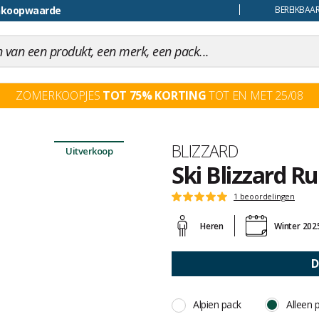
uiling
BEREIKBAAR
ZOMERKOOPJES
TOT 75% KORTING
TOT EN MET 25/08
Merk
BLIZZARD
Uitverkoop
Ski Blizzard Ru
Het
1 beoordelingen
Score
oordeel
:
van
Heren
Winter 202
5
klanten
op
5
D
Alpien pack
Alleen 