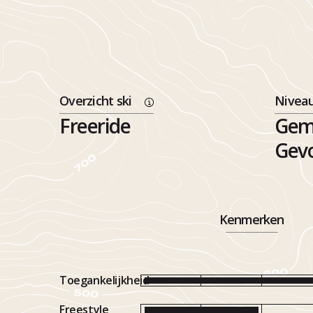
Overzicht ski
Nivea
Freeride
Gemi
Gev
Kenmerken
Toegankelijkheid
Freestyle