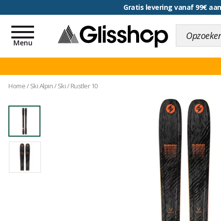
voor een 100 dagen inr
Toggle
navigation
Menu
Home
/
Ski Alpin
/
Ski
/
Rustler 10