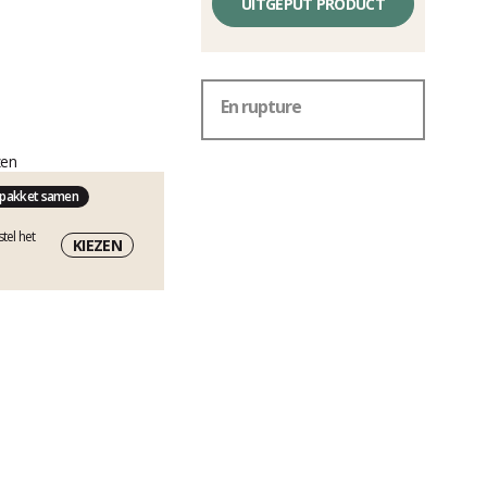
UITGEPUT PRODUCT
En rupture
zen
 pakket samen
tel het
KIEZEN