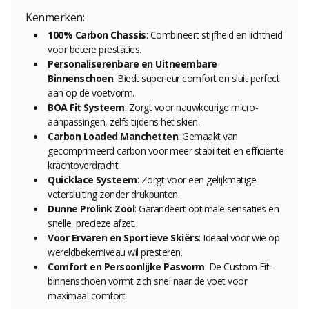
Kenmerken:
100% Carbon Chassis
: Combineert stijfheid en lichtheid
voor betere prestaties.
Personaliserenbare en Uitneembare
Binnenschoen
: Biedt superieur comfort en sluit perfect
aan op de voetvorm.
BOA Fit Systeem
: Zorgt voor nauwkeurige micro-
aanpassingen, zelfs tijdens het skiën.
Carbon Loaded Manchetten
: Gemaakt van
gecomprimeerd carbon voor meer stabiliteit en efficiënte
krachtoverdracht.
Quicklace Systeem
: Zorgt voor een gelijkmatige
vetersluiting zonder drukpunten.
Dunne Prolink Zool
: Garandeert optimale sensaties en
snelle, precieze afzet.
Voor Ervaren en Sportieve Skiërs
: Ideaal voor wie op
wereldbekerniveau wil presteren.
Comfort en Persoonlijke Pasvorm
: De Custom Fit-
binnenschoen vormt zich snel naar de voet voor
maximaal comfort.