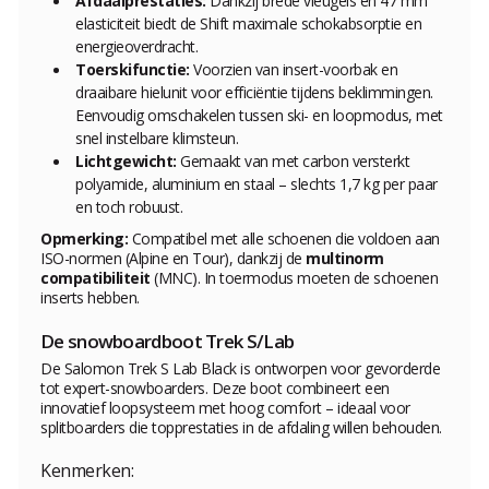
Afdaalprestaties:
Dankzij brede vleugels en 47 mm
elasticiteit biedt de Shift maximale schokabsorptie en
energieoverdracht.
Toerskifunctie:
Voorzien van insert-voorbak en
draaibare hielunit voor efficiëntie tijdens beklimmingen.
Eenvoudig omschakelen tussen ski- en loopmodus, met
snel instelbare klimsteun.
Lichtgewicht:
Gemaakt van met carbon versterkt
polyamide, aluminium en staal – slechts 1,7 kg per paar
en toch robuust.
Opmerking:
Compatibel met alle schoenen die voldoen aan
ISO-normen (Alpine en Tour), dankzij de
multinorm
compatibiliteit
(MNC). In toermodus moeten de schoenen
inserts hebben.
De snowboardboot Trek S/Lab
De Salomon Trek S Lab Black is ontworpen voor gevorderde
tot expert-snowboarders. Deze boot combineert een
innovatief loopsysteem met hoog comfort – ideaal voor
splitboarders die topprestaties in de afdaling willen behouden.
Kenmerken: