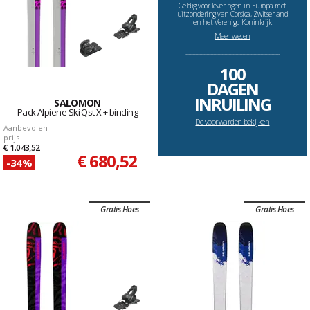
Geldig voor leveringen in Europa met
uitzondering van Corsica, Zwitserland
en het Verenigd Koninkrijk
Meer weten
--------------------------------------------------------------------
100
DAGEN
INRUILING
SALOMON
Pack Alpiene Ski Qst X + binding
De voorwarden bekijken
Aanbevolen
prijs
€ 1.043,52
€ 680,52
-34%
Gratis Hoes
Gratis Hoes