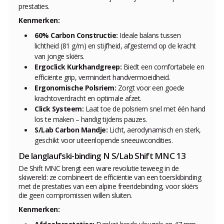
prestaties.
Kenmerken:
60% Carbon Constructie:
Ideale balans tussen
lichtheid (81 g/m) en stijfheid, afgestemd op de kracht
van jonge skiërs.
Ergoclick Kurkhandgreep:
Biedt een comfortabele en
efficiënte grip, vermindert handvermoeidheid.
Ergonomische Polsriem:
Zorgt voor een goede
krachtoverdracht en optimale afzet.
Click Systeem:
Laat toe de polsriem snel met één hand
los te maken – handig tijdens pauzes.
S/Lab Carbon Mandje:
Licht, aerodynamisch en sterk,
geschikt voor uiteenlopende sneeuwcondities.
De langlaufski-binding N S/Lab Shift MNC 13
De Shift MNC brengt een ware revolutie teweeg in de
skiwereld: ze combineert de efficiëntie van een toerskibinding
met de prestaties van een alpine freeridebinding, voor skiërs
die geen compromissen willen sluiten.
Kenmerken: