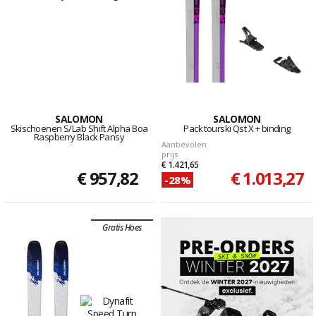
SALOMON
SALOMON
Skischoenen S/Lab Shift Alpha Boa
Pack tourski Qst X + binding
Raspberry Black Pansy
Aanbevolen
prijs
€ 1.421,65
€ 957,82
€ 1.013,27
-28%
Gratis Hoes