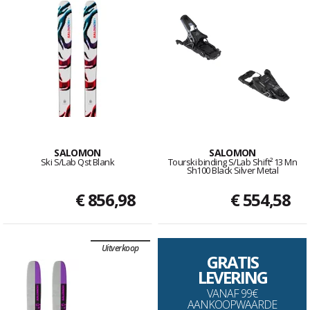
SALOMON
SALOMON
Ski S/Lab Qst Blank
Tourski binding S/Lab Shift² 13 Mn
Sh100 Black Silver Metal
€ 856,98
€ 554,58
Uitverkoop
GRATIS
LEVERING
VANAF 99€
AANKOOPWAARDE