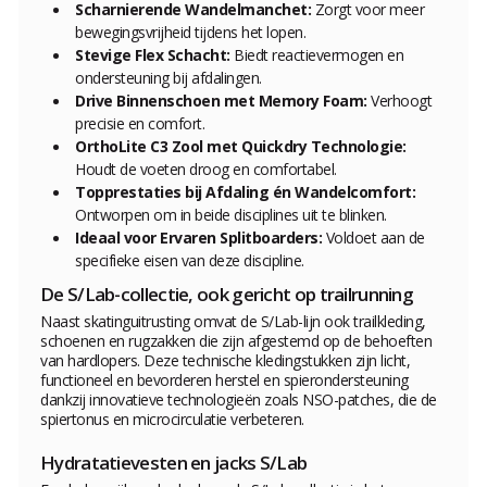
Scharnierende Wandelmanchet:
Zorgt voor meer
bewegingsvrijheid tijdens het lopen.
Stevige Flex Schacht:
Biedt reactievermogen en
ondersteuning bij afdalingen.
Drive Binnenschoen met Memory Foam:
Verhoogt
precisie en comfort.
OrthoLite C3 Zool met Quickdry Technologie:
Houdt de voeten droog en comfortabel.
Topprestaties bij Afdaling én Wandelcomfort:
Ontworpen om in beide disciplines uit te blinken.
Ideaal voor Ervaren Splitboarders:
Voldoet aan de
specifieke eisen van deze discipline.
De S/Lab-collectie, ook gericht op trailrunning
Naast skatinguitrusting omvat de S/Lab-lijn ook trailkleding,
schoenen en rugzakken die zijn afgestemd op de behoeften
van hardlopers. Deze technische kledingstukken zijn licht,
functioneel en bevorderen herstel en spierondersteuning
dankzij innovatieve technologieën zoals NSO-patches, die de
spiertonus en microcirculatie verbeteren.
Hydratatievesten en jacks S/Lab