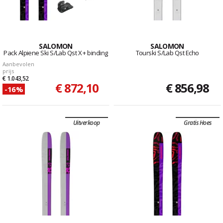
SALOMON
SALOMON
Pack Alpiene Ski S/Lab Qst X + binding
Tourski S/Lab Qst Echo
Aanbevolen
prijs
€ 1.043,52
€ 872,10
€ 856,98
-16%
Uitverkoop
Gratis Hoes