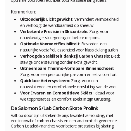
optimale voorvoetflexibiliteit voor klassieke langlaufers.
Kenmerken:
Uitzonderlijk Lichtgewicht:
Vermindert vermoeidheid
en verhoogt de wendbaarheid op sneeuw.
Verbeterde Precisie in Skicontrole:
Zorgt voor
nauwkeuriger stuurgedrag en betere respons.
Optimale Voorvoetflexibiliteit:
Bevordert een
natuurlijke voetafrol, essentieel voor klassiek langlaufen.
Verhoogde Stabiliteit dankzij Carbon Chassis:
Biedt
stevige ondersteuning zonder extra gewicht.
Uitneembare Thermo-Vormbare Binnenschoen:
Zorgt voor een persoonlijke pasvorm en extra comfort.
Quicklace Vetersysteem:
Zorgt voor een
nauwsluitende en comfortabele omsluiting van de voet.
Voor Ervaren en Competitieve Skiërs:
Ideaal voor
wie topprestaties en comfort zoekt in zijn uitrusting.
De Salomon S/Lab Carbon Skate Prolink
Valt op door zijn uitstekende prijs-kwaliteitverhouding, met
een innovatief carbon chassis en een anatomisch gevormde
Carbon Loaded-manchet voor betere prestaties bij skating.