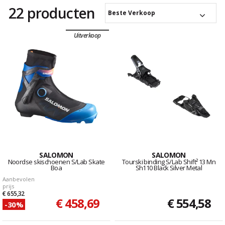
22 producten
Beste Verkoop
Uitverkoop
SALOMON
SALOMON
Noordse skischoenen S/Lab Skate
Tourski binding S/Lab Shift² 13 Mn
Boa
Sh110 Black Silver Metal
Aanbevolen
prijs
€ 655,32
€ 458,69
€ 554,58
-30%