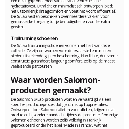
Een belangrijk onderdeel van de S/Lab-collectie is het
hydratatievest. Ultralicht en minimalistisch ontworpen, biedt
het uitzonderlijk draagcomfort en voert het vocht efficiënt af.
De S/Lab-vesten beschikken over meerdere vakken voor
gemakkelijke toegang tot je benodigdheden zonder extra
gewicht.
Trailrunningschoenen
De S/Lab-trailrunningschoenen vormen het hart van deze
collectie. Ze zijn ontworpen voor de zwaarste terreinen en
bieden uitstekende grip en bescherming. Hun lichte, duurzame
constructie garandeert langdurig comfort, zelfs op de meest
veeleisende parcoursen.
Waar worden Salomon-
producten gemaakt?
De Salomon S/Lab-producten worden vervaardigd via een
specifiek productieproces dat gericht is op topprestaties.
Ontworpen door Salomon-atleten voor atleten, krijgen deze
producten bijzondere aandacht tijdens de productie. Sommige
Salomon-schoenen worden zelfs volledig in Frankrijk
geproduceerd onder het label “Made in France”, wat het