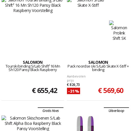
SALOMON
SALOMON
Tourski binding S/Lab Shift² 16 Mn
Pack noordse ski S/Lab Skate X-Stiff +
Sh120 Pansy Black Raspberry
binding
Aanbevolen
prijs
€ 826,73
€ 655,42
€ 569,60
-31%
Gratis Hoes
Uitverkoop