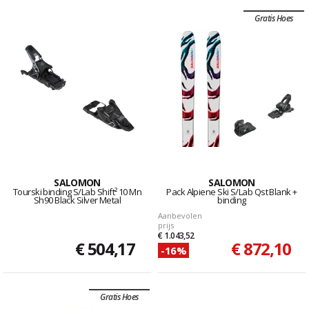
Gratis Hoes
SALOMON
SALOMON
Tourski binding S/Lab Shift² 10 Mn
Pack Alpiene Ski S/Lab Qst Blank +
Sh90 Black Silver Metal
binding
Aanbevolen
prijs
€ 1.043,52
€ 504,17
€ 872,10
-16%
Gratis Hoes