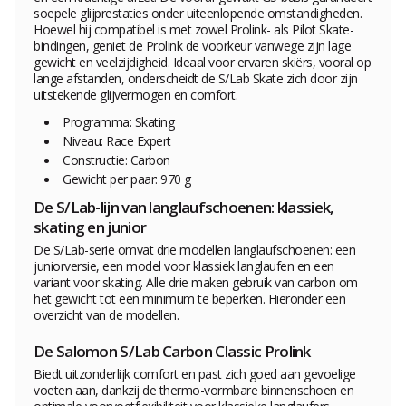
soepele glijprestaties onder uiteenlopende omstandigheden.
Hoewel hij compatibel is met zowel Prolink- als Pilot Skate-
bindingen, geniet de Prolink de voorkeur vanwege zijn lage
gewicht en veelzijdigheid. Ideaal voor ervaren skiërs, vooral op
lange afstanden, onderscheidt de S/Lab Skate zich door zijn
uitstekende glijvermogen en comfort.
Programma: Skating
Niveau: Race Expert
Constructie: Carbon
Gewicht per paar: 970 g
De S/Lab-lijn van langlaufschoenen: klassiek,
skating en junior
De S/Lab-serie omvat drie modellen langlaufschoenen: een
juniorversie, een model voor klassiek langlaufen en een
variant voor skating. Alle drie maken gebruik van carbon om
het gewicht tot een minimum te beperken. Hieronder een
overzicht van de modellen.
De Salomon S/Lab Carbon Classic Prolink
Biedt uitzonderlijk comfort en past zich goed aan gevoelige
voeten aan, dankzij de thermo-vormbare binnenschoen en