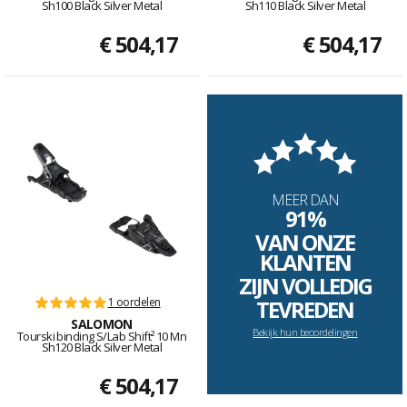
Sh100 Black Silver Metal
Sh110 Black Silver Metal
€ 504,17
€ 504,17
MEER DAN
91%
VAN ONZE
KLANTEN
ZIJN VOLLEDIG
1 oordelen
TEVREDEN
SALOMON
Bekijk hun beoordelingen
Tourski binding S/Lab Shift² 10 Mn
Sh120 Black Silver Metal
€ 504,17