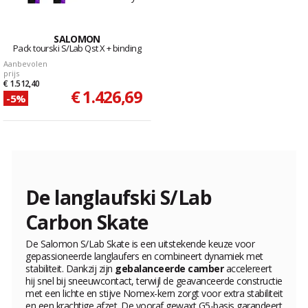
SALOMON
Pack tourski S/Lab Qst X + binding
Aanbevolen
prijs
€ 1.512,40
€ 1.426,69
-5%
De langlaufski S/Lab
Carbon Skate
De Salomon S/Lab Skate is een uitstekende keuze voor
gepassioneerde langlaufers en combineert dynamiek met
stabiliteit. Dankzij zijn
gebalanceerde camber
accelereert
hij snel bij sneeuwcontact, terwijl de geavanceerde constructie
met een lichte en stijve Nomex-kern zorgt voor extra stabiliteit
en een krachtige afzet. De vooraf gewaxt G5-basis garandeert