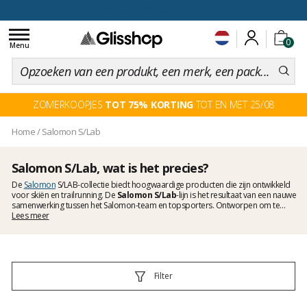
voor een 100 dagen inruiling
Toggle
0
navigation
Menu
ZOMERKOOPJES
TOT 75% KORTING
TOT EN MET 25/08
Home
/
Salomon S/Lab
Salomon S/Lab, wat is het precies?
De
Salomon
S/LAB-collectie biedt hoogwaardige producten die zijn ontwikkeld
voor skiën en trailrunning. De
Salomon S/Lab
-lijn is het resultaat van een nauwe
samenwerking tussen het Salomon-team en topsporters. Ontworpen om te
voldoen aan de eisen van de meest veeleisende atleten, levert deze collectie
Lees meer
topprestaties zonder concessies. Ze is onderverdeeld in twee segmenten: de
trailrunninglijn
, met kleding, schoenen en heupriemen, en de
lijn voor alpine,
langlauf- en snowboarduitrusting
, met helmen, boots, alpineschoenen en
klassieke
schoenen, bindingen en
langlaufski’s
. Hieronder volgt een overzicht van
de producten uit de Salomon S/Lab-serie.
Filter