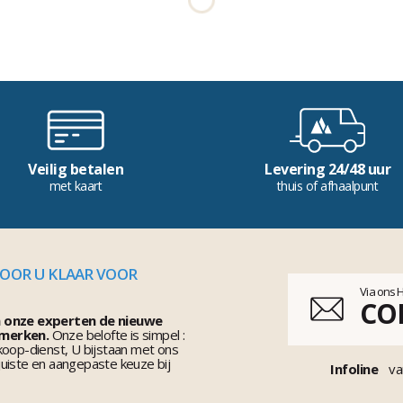
Veilig betalen
Levering 24/48 uur
met kaart
thuis of afhaalpunt
VOOR U KLAAR VOOR
Via ons 
CO
n onze experten de nieuwe
 merken.
Onze belofte is simpel :
koop-dienst, U bijstaan met ons
uiste en aangepaste keuze bij
Infoline
va