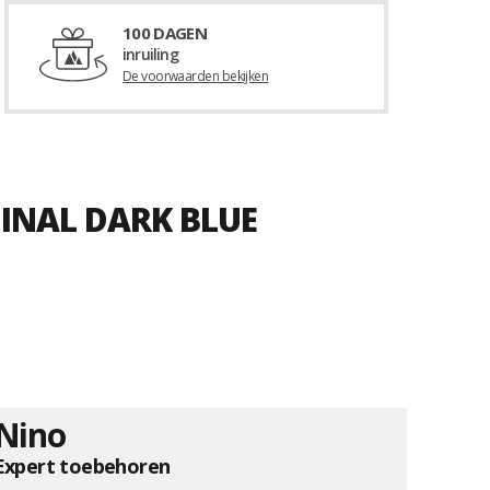
100 DAGEN
inruiling
De voorwaarden bekijken
GINAL DARK BLUE
Nino
Expert toebehoren