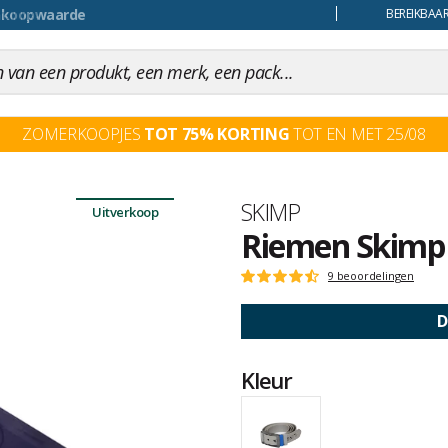
uiling
BEREIKBAAR
ZOMERKOOPJES
TOT 75% KORTING
TOT EN MET 25/08
Merk
SKIMP
Uitverkoop
Riemen Skimp 
Het
9 beoordelingen
Score
oordeel
:
van
4.6
D
klanten
op
5
Kleur