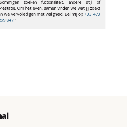
"Sommigen zoeken fuctionaliteit, andere stijl of
prestatie. Om het even, samen vinden we wat jij zoekt
en we vervolledigen met veiligheid. Bel mij op
+33 473
269 847
."
nal