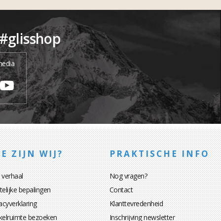
 #glisshop
media
E ZIJN WIJ?
PRAKTISCHE INFO
 verhaal
Nog vragen?
elijke bepalingen
Contact
acyverklaring
Klanttevredenheid
kelruimte bezoeken
Inschrijving newsletter