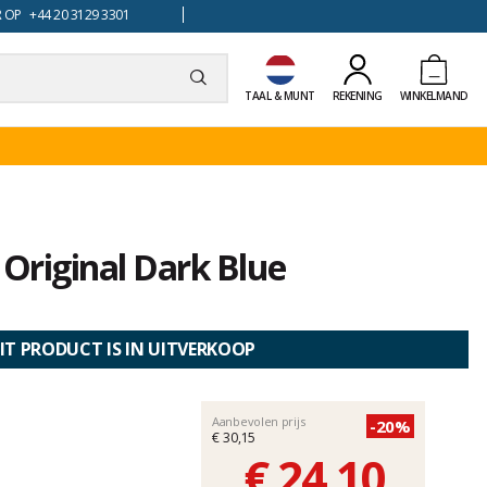
 OP +44 20 3129 3301
TAAL & MUNT
REKENING
WINKELMAND
Original Dark Blue
IT PRODUCT IS IN UITVERKOOP
Aanbevolen prijs
-20%
€ 30,15
€ 24,10