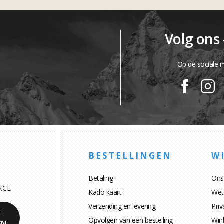
Volg ons
Op de sociale 
BESTELLINGEN
WI
Betaling
Ons
NCE
Kado kaart
Wett
Verzending en levering
Priv
E
Opvolgen van een bestelling
Win
EN