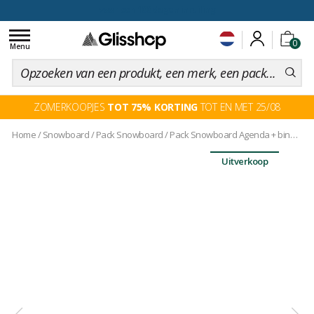
voor een 100 dagen inruiling
Toggle
0
navigation
Menu
ZOMERKOOPJES
TOT 75% KORTING
TOT EN MET 25/08
Home
/
Snowboard
/
Pack Snowboard
/
Pack Snowboard Agenda + binding
Uitverkoop