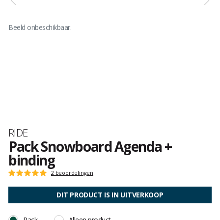
Beeld onbeschikbaar.
Merk
RIDE
Pack Snowboard Agenda +
binding
Het
2 beoordelingen
Score
oordeel
:
van
5
DIT PRODUCT IS IN UITVERKOOP
klanten
op
5
Pack
Alleen product