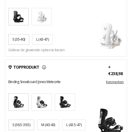
S
(35-40)
L
(43-47)
Gelieve de gewenste opties te kiezen
TOPPRODUKT
+
€238,98
Binding Snowboard Jones Meteorite
Kenmerken
S
(36.5-39.5)
M
(40-43)
L
(43.5-47)