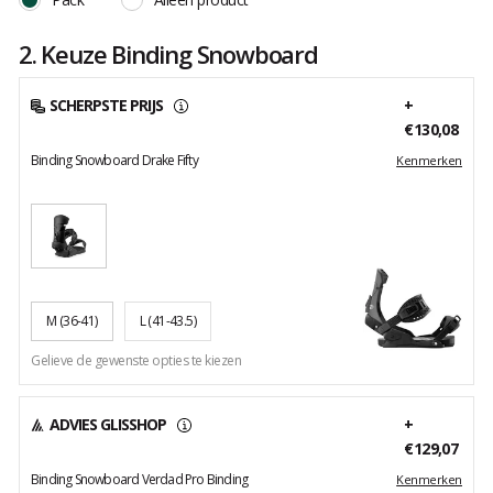
2. Keuze Binding Snowboard
SCHERPSTE PRIJS
+
€130,08
Binding Snowboard Drake Fifty
Kenmerken
M
(36-41)
L
(41-43.5)
Gelieve de gewenste opties te kiezen
ADVIES GLISSHOP
+
€129,07
Binding Snowboard Verdad Pro Binding
Kenmerken