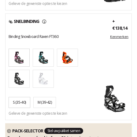
Gelieve de gewenste opties te kiezen
SNELBINDING
+
€138,14
Binding Snowboard Raven FT360
Kenmerken
S
(35-40)
M
(39-42)
Gelieve de gewenste opties te kiezen
PACK-SELECTOR
Stel uw pakket samen