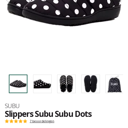
Merk
SUBU
Slippers Subu Subu Dots
Het
7 beoordelingen
Score
oordeel