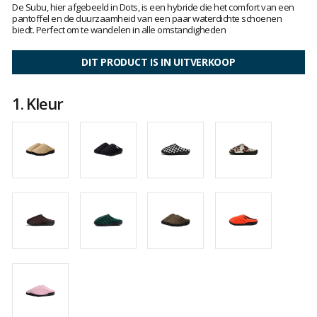
:
De Subu, hier afgebeeld in Dots, is een hybride die het comfort van een
van
5
pantoffel en de duurzaamheid van een paar waterdichte schoenen
klanten
op
biedt. Perfect om te wandelen in alle omstandigheden
5
DIT PRODUCT IS IN UITVERKOOP
1.
Kleur