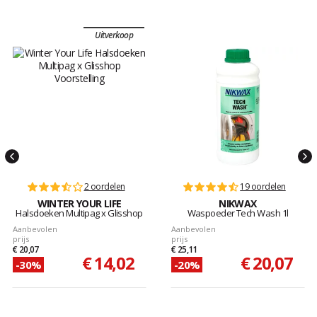
Uitverkoop
2 oordelen
19 oordelen
WINTER YOUR LIFE
NIKWAX
Halsdoeken Multipag x Glisshop
Waspoeder Tech Wash 1l
Aanbevolen
Aanbevolen
prijs
prijs
€ 20,07
€ 25,11
€ 14,02
€ 20,07
-30%
-20%