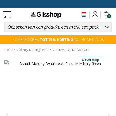
voor een 100 dagen inruiling
Toggle
0
navigation
Menu
ZOMERKOOPJES
TOT 75% KORTING
TOT EN MET 25/08
Home
/
Kleding
/
Kleding heren
/
Mercury 2 Dst M Black Out
Uitverkoop