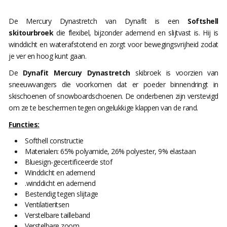
De Mercury Dynastretch van Dynafit is een
Softshel
l
skitourbroek
die flexibel, bijzonder ademend en slijtvast is. Hij is
winddicht en waterafstotend en zorgt voor bewegingsvrijheid zodat
je ver en hoog kunt gaan.
De
Dynafit Mercury Dynastretch
skibroek is voorzien van
sneeuwvangers die voorkomen dat er poeder binnendringt in
skischoenen of snowboardschoenen. De onderbenen zijn verstevigd
om ze te beschermen tegen ongelukkige klappen van de rand.
Functies:
Softhell constructie
Materialen: 65% polyamide, 26% polyester, 9% elastaan
Bluesign-gecertificeerde stof
Winddicht en ademend
.winddicht en ademend
Bestendig tegen slijtage
Ventilatieritsen
Verstelbare tailleband
Verstelbare zoom