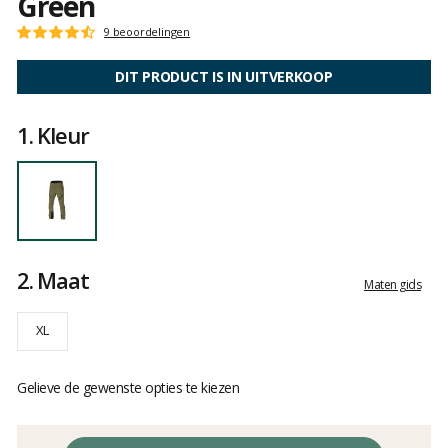
Green
Het
9 beoordelingen
Score
oordeel
:
van
4.7
DIT PRODUCT IS IN UITVERKOOP
klanten
op
5
1.
Kleur
2.
Maat
Maten gids
XL
Gelieve de gewenste opties te kiezen